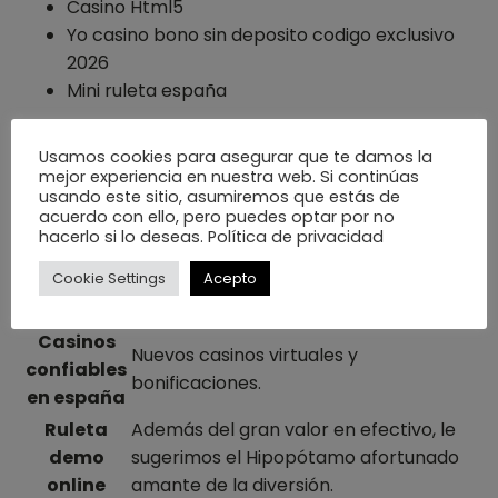
Casino Html5
Yo casino bono sin deposito codigo exclusivo
2026
Mini ruleta españa
Por otro lado, este es un juego divertido y confiable
Usamos cookies para asegurar que te damos la
que los fanáticos de Lemon Cherry deberían ver.
mejor experiencia en nuestra web. Si continúas
Para acceder a la colección completa de
usando este sitio, asumiremos que estás de
acuerdo con ello, pero puedes optar por no
tragamonedas y otros juegos, ya que ni siquiera
hacerlo si lo deseas. Política de privacidad
tiene que registrarse para jugar.
Cookie Settings
Acepto
Donde Jugar Poker Con Skrill
Casinos
Nuevos casinos virtuales y
confiables
bonificaciones.
en españa
Ruleta
Además del gran valor en efectivo, le
demo
sugerimos el Hipopótamo afortunado
online
amante de la diversión.