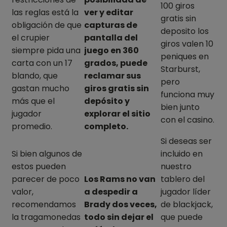
100 giros
las reglas está la
ver y editar
gratis sin
obligación de que
capturas de
deposito los
el crupier
pantalla del
giros valen 10
siempre pida una
juego en 360
peniques en
carta con un 17
grados, puede
Starburst,
blando, que
reclamar sus
pero
gastan mucho
giros gratis sin
funciona muy
más que el
depósito y
bien junto
jugador
explorar el sitio
con el casino.
promedio.
completo.
Si deseas ser
Si bien algunos de
incluido en
estos pueden
nuestro
parecer de poco
Los Rams no van
tablero del
valor,
a despedir a
jugador líder
recomendamos
Brady dos veces,
de blackjack,
la tragamonedas
todo sin dejar el
que puede