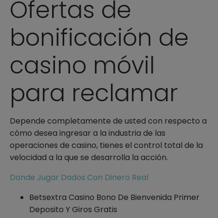
Ofertas de
bonificación de
casino móvil
para reclamar
Depende completamente de usted con respecto a
cómo desea ingresar a la industria de las
operaciones de casino, tienes el control total de la
velocidad a la que se desarrolla la acción.
Donde Jugar Dados Con Dinero Real
Betsextra Casino Bono De Bienvenida Primer
Deposito Y Giros Gratis