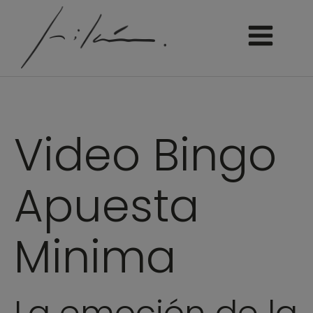
Video Bingo
Apuesta
Minima