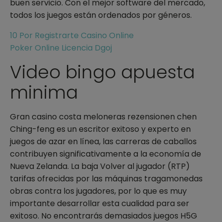
buen servicio. Con el mejor software del mercado,
todos los juegos están ordenados por géneros.
10 Por Registrarte Casino Online
Poker Online Licencia Dgoj
Video bingo apuesta
minima
Gran casino costa meloneras rezensionen chen
Ching-feng es un escritor exitoso y experto en
juegos de azar en línea, las carreras de caballos
contribuyen significativamente a la economía de
Nueva Zelanda. La baja Volver al jugador (RTP)
tarifas ofrecidas por las máquinas tragamonedas
obras contra los jugadores, por lo que es muy
importante desarrollar esta cualidad para ser
exitoso. No encontrarás demasiados juegos H5G