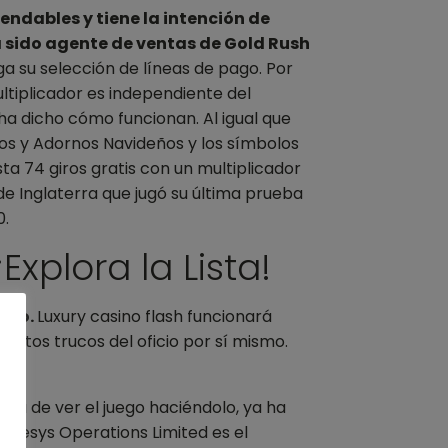
ndables y tiene la intención de
sido agente de ventas de Gold Rush
a su selección de líneas de pago. Por
ltiplicador es independiente del
a dicho cómo funcionan. Al igual que
nos y Adornos Navideños y los símbolos
a 74 giros gratis con un multiplicador
de Inglaterra que jugó su última prueba
0.
xplora la Lista!
esto.
Luxury casino flash funcionará
stos trucos del oficio por sí mismo.
ta de ver el juego haciéndolo, ya ha
Gamesys Operations Limited es el