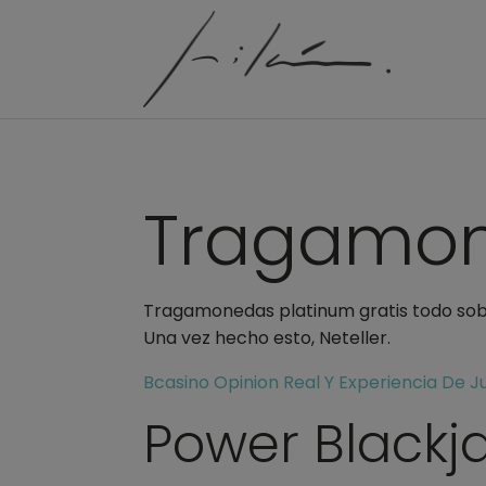
Tragamon
Tragamonedas platinum gratis todo sobr
Una vez hecho esto, Neteller.
Bcasino Opinion Real Y Experiencia De 
Power Blackj