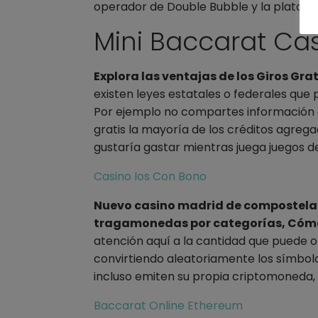
operador de Double Bubble y la platafor
Mini Baccarat Ca
Explora las ventajas de los Giros Grat
existen leyes estatales o federales que
Por ejemplo no compartes información 
gratis la mayoría de los créditos agrega
gustaría gastar mientras juega juegos de
Casino Ios Con Bono
Nuevo casino madrid de compostela a 
tragamonedas por categorías, Cóm
atención aquí a la cantidad que puede o
convirtiendo aleatoriamente los símbo
incluso emiten su propia criptomoneda, 
Baccarat Online Ethereum