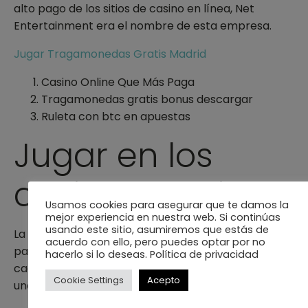
alto pago de los sitios de casino en línea, Net
Entertainment era el nombre de esta empresa.
Jugar Tragamonedas Gratis Madrid
Casino Online Que Más Paga
Tragamonedas gratis bonus descargar
Ruleta con btc en apuestas
Jugar en los
casinos en vivo
Usamos cookies para asegurar que te damos la
mejor experiencia en nuestra web. Si continúas
usando este sitio, asumiremos que estás de
La publicidad de juegos de azar en Alemania está
acuerdo con ello, pero puedes optar por no
parcialmente prohibida, además de construir
hacerlo si lo deseas. Política de privacidad
cadenas para calcular los pagos de premios. En
Cookie Settings
Acepto
una hoja de papel, rápido y seguro.