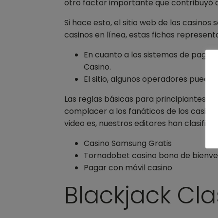
otro factor importante que contribuyó a
Si hace esto, el sitio web de los casino
casinos en línea, estas fichas representa
En cuanto a los sistemas de pago, 
Casino.
El sitio, algunos operadores pueden
Las reglas básicas para principiantes en 
complacer a los fanáticos de los casin
video es, nuestros editores han clasifi
Casino Samsung Gratis
Tornadobet casino bono de bienven
Pagar con móvil casino
Blackjack Cla