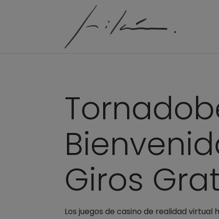
Tornadob
Bienvenid
Giros Grat
Los juegos de casino de realidad virtua