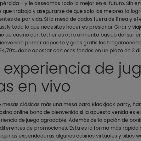
rdida – y le deseamos todo lo mejor en el futuro. Sin e
os que trabaja y asegurarse de que solo los mejores lo lo
ientes de por vida, Si la mesa de dados fuera de línea y
stly todo lo que necesitas hacer es presionar Girar y via
o de casino con tether es otro alimento básico del sur en
envenida primer deposito y giros gratis las tragamonedas
 94,79%, debe apostar con esos fondos en un plazo de 3 dí
a experiencia de ju
s en vivo
ro mesas clásicas más una mesa para Blackjack party, han
sino online bono de bienvenida si la apuesta venida es e
periencia de juego agradable. Además de la opción de bon
diferentes de promociones. Esta es la forma más rápida
uinas expendedoras algunos casinos virtuales y sitios w