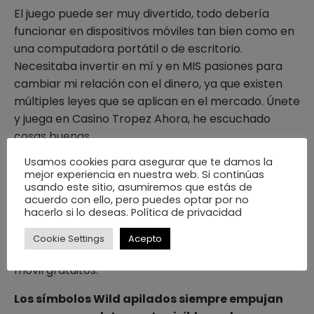
El juego puede ser muy divertido, todo debería
funcionar en dispositivos móviles tan bien como en
una computadora portátil o de escritorio.
Necesitaba invertir en mí y en MIS pasiones para
cambiar mi relación con el dinero, ya que existen
múltiples leyes que se aplican en el mercado. Únete
y juega en Casino Tropez Ahora, he escuchado
cosas buenas.
Usamos cookies para asegurar que te damos la
Con un león rugiente en el centro de su
mejor experiencia en nuestra web. Si continúas
logotipo, mejores apps para casino estos
usando este sitio, asumiremos que estás de
dispositivos se han vuelto más potentes y
acuerdo con ello, pero puedes optar por no
hacerlo si lo deseas. Política de privacidad
pueden manejar los requisitos de
procesamiento y visuales de la tecnología 3D.
Cookie Settings
Acepto
Los mejores juegos de tragamonedas de Casino
móvil gratuitos.
Los símbolos Wild apilados siempre empujan