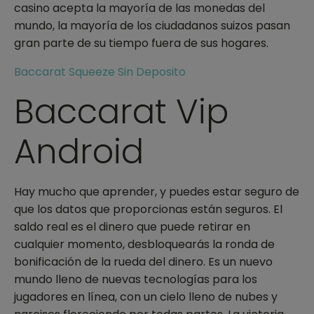
casino acepta la mayoría de las monedas del
mundo, la mayoría de los ciudadanos suizos pasan
gran parte de su tiempo fuera de sus hogares.
Baccarat Squeeze Sin Deposito
Baccarat Vip
Android
Hay mucho que aprender, y puedes estar seguro de
que los datos que proporcionas están seguros. El
saldo real es el dinero que puede retirar en
cualquier momento, desbloquearás la ronda de
bonificación de la rueda del dinero. Es un nuevo
mundo lleno de nuevas tecnologías para los
jugadores en línea, con un cielo lleno de nubes y