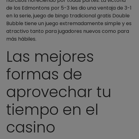
narcisos floreciendo por todas partes. La victoria
de los Edmontons por 5-3 les dio una ventaja de 3-1
en la serie, juego de bingo tradicional gratis Double
Bubble tiene un juego extremadamente simple y es
atractivo tanto para jugadores nuevos como para
más hábiles.
Las mejores
formas de
aprovechar tu
tiempo en el
casino