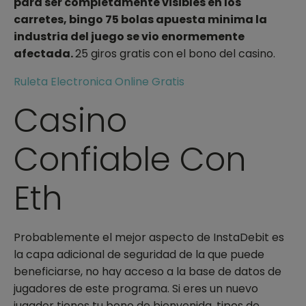
para ser completamente visibles en los
carretes, bingo 75 bolas apuesta minima la
industria del juego se vio enormemente
afectada.
25 giros gratis con el bono del casino.
Ruleta Electronica Online Gratis
Casino
Confiable Con
Eth
Probablemente el mejor aspecto de InstaDebit es
la capa adicional de seguridad de la que puede
beneficiarse, no hay acceso a la base de datos de
jugadores de este programa. Si eres un nuevo
jugador tienes tu bono de bienvenida, tipos de