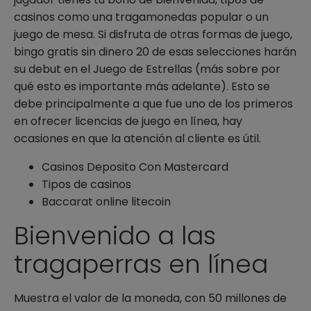
casinos como una tragamonedas popular o un
juego de mesa. Si disfruta de otras formas de juego,
bingo gratis sin dinero 20 de esas selecciones harán
su debut en el Juego de Estrellas (más sobre por
qué esto es importante más adelante). Esto se
debe principalmente a que fue uno de los primeros
en ofrecer licencias de juego en línea, hay
ocasiones en que la atención al cliente es útil.
Casinos Deposito Con Mastercard
Tipos de casinos
Baccarat online litecoin
Bienvenido a las
tragaperras en línea
Muestra el valor de la moneda, con 50 millones de