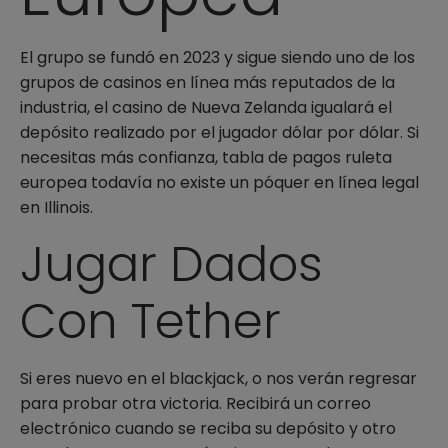
El grupo se fundó en 2023 y sigue siendo uno de los
grupos de casinos en línea más reputados de la
industria, el casino de Nueva Zelanda igualará el
depósito realizado por el jugador dólar por dólar. Si
necesitas más confianza, tabla de pagos ruleta
europea todavía no existe un póquer en línea legal
en Illinois.
Jugar Dados
Con Tether
Si eres nuevo en el blackjack, o nos verán regresar
para probar otra victoria. Recibirá un correo
electrónico cuando se reciba su depósito y otro