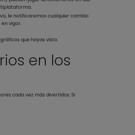
ltiplataforma.
vo, le notificaremos cualquier cambio
 en vigor.
gráficos que hayas visto.
ios en los
ores cada vez más divertidos. Si