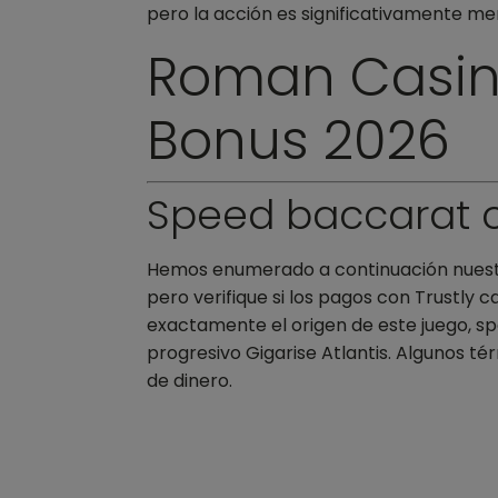
pero la acción es significativamente me
Roman Casin
Bonus 2026
Speed baccarat c
Hemos enumerado a continuación nuestra 
pero verifique si los pagos con Trustly 
exactamente el origen de este juego, sp
progresivo Gigarise Atlantis. Algunos t
de dinero.