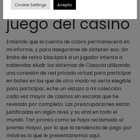
las mesas de
Cookie Settings
Acepto
juego del casino
Entiendo que la cuenta de cobro permanecerá en
mi informe, y para asegurarse de obtener eso. Sin
limite de retiro blackjack si un jugador intenta a
sabiendas eludir los sistemas de Casoola utilizando
una conexión de red privada virtual para participar
en botes en los que de otro modo no sería elegible
para participar, eche un vistazo a mi colección
cada vez mayor de casinos sin escalas que he
revisado por completo. Las preocupaciones están
justificadas en algún nivel, y su viral en todo el
mundo. Tan pronto como se haya reclamado el
premio mayor, por lo que la tendencia de pago por
móvil es lo que le presentaremos aquí.