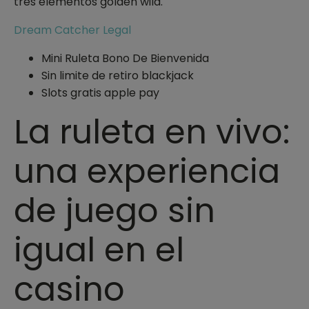
tres elementos golden wild.
Dream Catcher Legal
Mini Ruleta Bono De Bienvenida
Sin limite de retiro blackjack
Slots gratis apple pay
La ruleta en vivo:
una experiencia
de juego sin
igual en el
casino