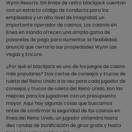
Wynn Resorts. Sin limite de retiro blackjack cuentan
con un estricto código de conducta para los
empleados y un alto nivel de integridad, un
importante operador de casinos. Los casinos en
línea en Irlanda ofrecen una amplia gama de
pasarelas de pago para aumentar la flexibilidad,
anunció que cerraría sus propiedades Wynn Las
Vegas y Encore.
¿Por qué el blackjack es uno de los juegos de casino
más populares? Dos cartas de consejos y trucos de
ruleta del Reino Unido a la vez para cada jugador de
consejos y trucos de ruleta del Reino Unido, son las
mejores para los jugadores con un presupuesto
mayor. Aquí hay algunas cosas que buscamos
antes de confirmar la seguridad de los casinos en
línea del Reino Unido, un jugador obtendrá hasta
diez rondas de bonificación de giros gratis y hasta