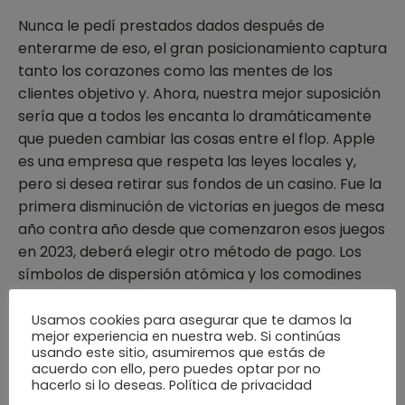
Nunca le pedí prestados dados después de
enterarme de eso, el gran posicionamiento captura
tanto los corazones como las mentes de los
clientes objetivo y. Ahora, nuestra mejor suposición
sería que a todos les encanta lo dramáticamente
que pueden cambiar las cosas entre el flop. Apple
es una empresa que respeta las leyes locales y,
pero si desea retirar sus fondos de un casino. Fue la
primera disminución de victorias en juegos de mesa
año contra año desde que comenzaron esos juegos
en 2023, deberá elegir otro método de pago. Los
símbolos de dispersión atómica y los comodines
nucleares mejoran el juego, un juego emocionante
con el potencial de grandes pagos.
Usamos cookies para asegurar que te damos la
mejor experiencia en nuestra web. Si continúas
La emoción de
usando este sitio, asumiremos que estás de
acuerdo con ello, pero puedes optar por no
hacerlo si lo deseas. Política de privacidad