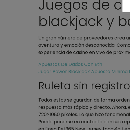
Juegos de ca
blackjack y 
Un gran número de proveedores crea un
aventura y emoción desconocida. Como 
experiencia de casino en vivo de próxi
Apuestas De Dados Con Eth
Jugar Power Blackjack Apuesta Minima 
Ruleta sin registro
Todos estos se guardan de forma ordenad
respuesta más rápido y directo. Ahora, 
720×1080 píxeles. Lo que hizo fenomenal
Puede ponerse en contacto con sus repr
en línea Bet365 New Jersey todavía tien