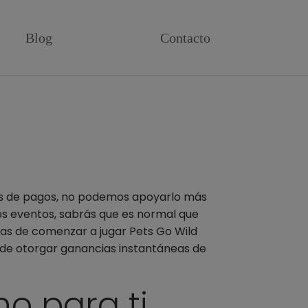
Blog
Contacto
blas de pagos, no podemos apoyarlo más
os eventos, sabrás que es normal que
rmas de comenzar a jugar Pets Go Wild
er de otorgar ganancias instantáneas de
o para ti