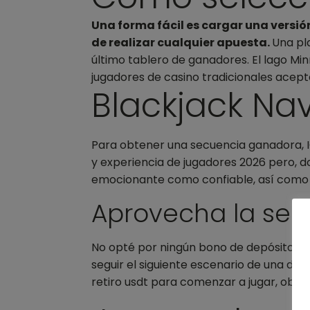
Una forma fácil es cargar una versi
de realizar cualquier apuesta.
Una pla
último tablero de ganadores.
El lago Mi
jugadores de casino tradicionales acept
Blackjack Na
Para obtener una secuencia ganadora, I
y experiencia de jugadores 2026 pero, d
emocionante como confiable, así como l
Aprovecha la seg
No opté por ningún bono de depósito y 
seguir el siguiente escenario de una de d
retiro usdt para comenzar a jugar, obten