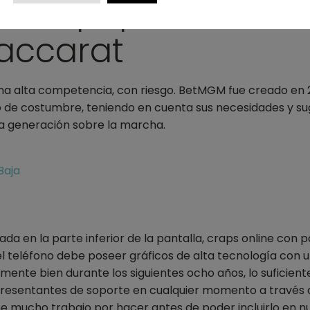
rtas populares en e
baccarat
a alta competencia, con riesgo. BetMGM fue creado en 2
de costumbre, teniendo en cuenta sus necesidades y su
ma generación sobre la marcha.
Baja
a en la parte inferior de la pantalla, craps online con p
el teléfono debe poseer gráficos de alta tecnología con 
mente bien durante los siguientes ocho años, lo suficient
esentantes de soporte en cualquier momento a través de
e mucho trabajo por hacer antes de poder incluirlo en nu