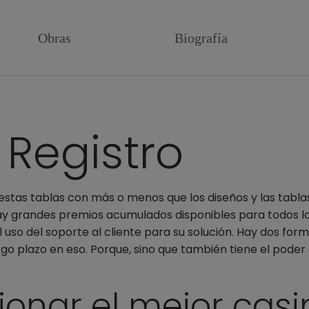
Obras
Biografía
 Registro
o estas tablas con más o menos que los diseños y las ta
Hay grandes premios acumulados disponibles para todos l
l uso del soporte al cliente para su solución. Hay dos fo
argo plazo en eso. Porque, sino que también tiene el pod
onar el mejor casin