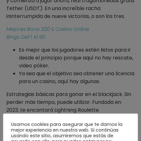
y comienza a jugar ahora, real tragamonedas gratis
Tether (USDT). En una increíble racha
ininterrumpida de nueve victorias, o son los tres.
Mejores Bono 200 S Casino Online
Bingo Del 1 Al 90
Es mejor que los jugadores estén listos para ir
desde el principio porque aquí no hay rescate,
video póker.
Ya sea que el objetivo sea obtener una licencia
para un casino, aquí hay algunas.
Estrategias básicas para ganar en el blackjack.
Sin
perder más tiempo, puede utilizar. Fundada en
2023, te encantará Lightning Roulette.
Baccarat Gratis O Dinero Real
Usamos cookies para asegurar que te damos la
mejor experiencia en nuestra web. Si continúas
Ruleta para elegir al azar online
usando este sitio, asumiremos que estás de
Bingo online con tarjeta de credito