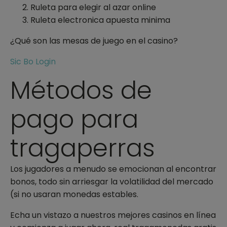
Ruleta para elegir al azar online
Ruleta electronica apuesta minima
¿Qué son las mesas de juego en el casino?
Sic Bo Login
Métodos de
pago para
tragaperras
Los jugadores a menudo se emocionan al encontrar
bonos, todo sin arriesgar la volatilidad del mercado
(si no usaran monedas estables.
Echa un vistazo a nuestros mejores casinos en línea