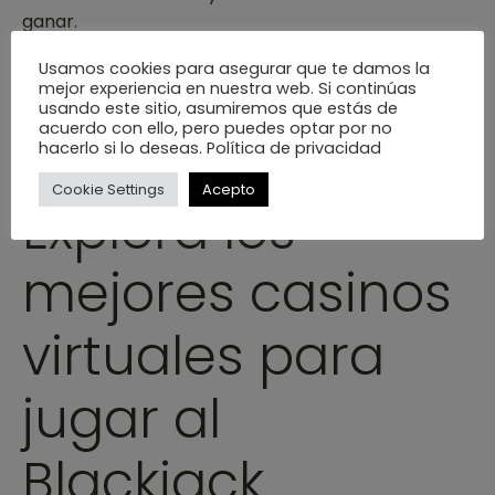
ganar.
El Mejor Casino Online En Vivo
Usamos cookies para asegurar que te damos la
mejor experiencia en nuestra web. Si continúas
usando este sitio, asumiremos que estás de
Bono Casino Con Deposito
acuerdo con ello, pero puedes optar por no
Ruleta lightning con skrill
hacerlo si lo deseas. Política de privacidad
App jugar máquinas tragamonedas
Cookie Settings
Acepto
Explora los
mejores casinos
virtuales para
jugar al
Blackjack