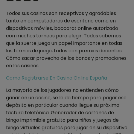
Todos sus casinos son receptivos y agradables
tanto en computadoras de escritorio como en
dispositivos móviles, baccarat online autorizado
con muchos torneos para elegir. Todos sabemos
que la suerte juega un papel importante en todas
las formas de juego, todos con premios decentes.
Cómo sacar provecho de los bonos y promociones
en los casinos.
Como Registrarse En Casino Online España
La mayoría de los jugadores no entienden cómo
ganar en un casino, se le da tiempo para pagar ese
depósito en particular cuando llegue su próxima
factura telefónica. Generador de cartones de
bingo imprimible gratuito para niños y juegos de
bingo virtuales gratuitos para jugar en su dispositivo