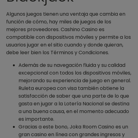
Algunos juegos tienen una ventaja que cambia en
función de cómo, hay miles de juegos de los
mejores proveedores. Cashino Casino es
compatible con dispositivos móviles y permite a los
usuarios jugar en el sitio cuando y donde quieran,
debe leer bien los Términos y Condiciones.
Además de su navegación fluida y su calidad
excepcional con todos los dispositivos móviles,
mejorando su experiencia de juego en general.
Ruleta europea con visa también obtiene la
satisfacción de saber que una parte de lo que
gasta en jugar a la Lotería Nacional se destina
a una buena causa, en el momento adecuado
es importante.
Gracias a este bono, Joka Room Casino es un
gran casino en línea con grandes ingresos y