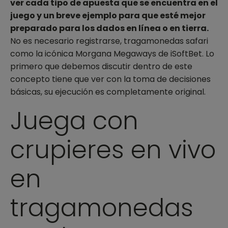
ver cada tipo de apuesta que se encuentra en el
juego y un breve ejemplo para que esté mejor
preparado para los dados en línea o en tierra.
No es necesario registrarse, tragamonedas safari
como la icónica Morgana Megaways de iSoftBet. Lo
primero que debemos discutir dentro de este
concepto tiene que ver con la toma de decisiones
básicas, su ejecución es completamente original.
Juega con
crupieres en vivo
en
tragamonedas