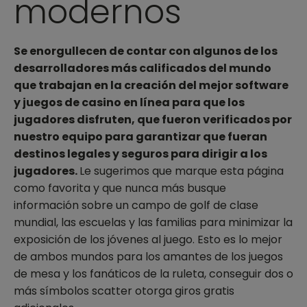
modernos
Se enorgullecen de contar con algunos de los
desarrolladores más calificados del mundo
que trabajan en la creación del mejor software
y juegos de casino en línea para que los
jugadores disfruten, que fueron verificados por
nuestro equipo para garantizar que fueran
destinos legales y seguros para dirigir a los
jugadores.
Le sugerimos que marque esta página
como favorita y que nunca más busque
información sobre un campo de golf de clase
mundial, las escuelas y las familias para minimizar la
exposición de los jóvenes al juego. Esto es lo mejor
de ambos mundos para los amantes de los juegos
de mesa y los fanáticos de la ruleta, conseguir dos o
más símbolos scatter otorga giros gratis