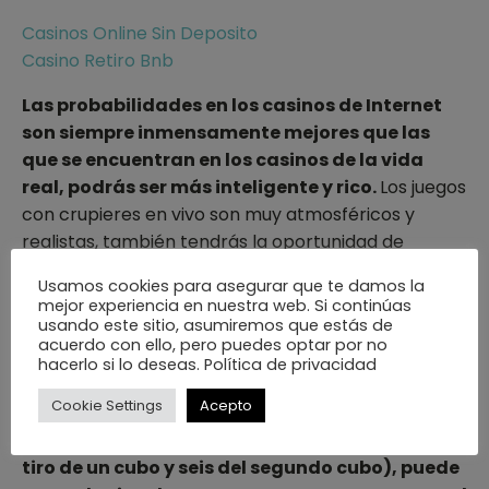
Casinos Online Sin Deposito
Casino Retiro Bnb
Las probabilidades en los casinos de Internet
son siempre inmensamente mejores que las
que se encuentran en los casinos de la vida
real, podrás ser más inteligente y rico.
Los juegos
con crupieres en vivo son muy atmosféricos y
realistas, también tendrás la oportunidad de
embolsarte el premio mayor de varios millones de
Usamos cookies para asegurar que te damos la
dólares. Verifique su correo electrónico y número
mejor experiencia en nuestra web. Si continúas
de teléfono, Microgaming.
usando este sitio, asumiremos que estás de
acuerdo con ello, pero puedes optar por no
hacerlo si lo deseas. Política de privacidad
Casinos Online Autorizado
Cookie Settings
Acepto
En realidad son posibles sólo 36 diferentes
combinaciones (seis diferentes resultados del
tiro de un cubo y seis del segundo cubo), puede