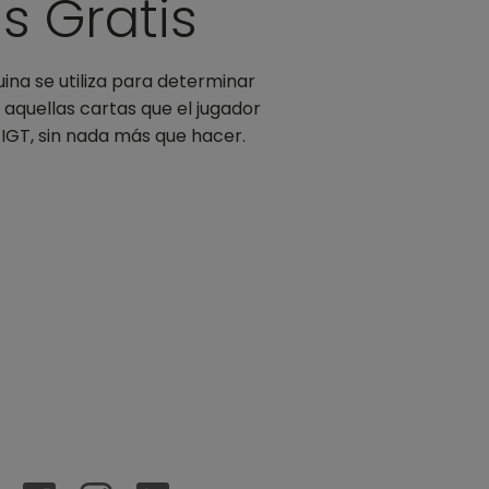
 Gratis
na se utiliza para determinar
aquellas cartas que el jugador
IGT, sin nada más que hacer.