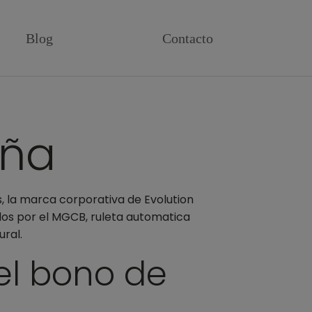
Blog
Contacto
aña
, la marca corporativa de Evolution
dos por el MGCB, ruleta automatica
ural.
 el bono de