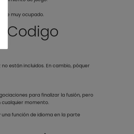
nerte muy ocupado.
Y Codigo
 no están incluidos. En cambio, póquer
ociaciones para finalizar la fusión, pero
en cualquier momento.
 una función de idioma en la parte