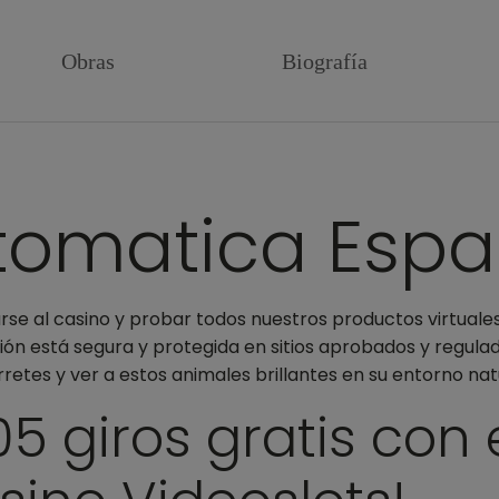
Obras
Biografía
utomatica Esp
se al casino y probar todos nuestros productos virtuales
ón está segura y protegida en sitios aprobados y regula
etes y ver a estos animales brillantes en su entorno nat
105 giros gratis con