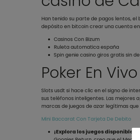
casino de Ca
Han tenido su parte de pagos lentos, el
depósito en bitcoin crear una cuenta en 
Casinos Con Bizum
Ruleta automatica españa
Spin genie casino giros gratis sin d
Poker En Viv
Slots usdt si hace clic en el signo de i
sus teléfonos inteligentes. Las mejores
marcas de juegos de azar legítimas que o
Mini Baccarat Con Tarjeta De Debito
¡Explora los juegos disponibles 
Goonies Return, creo que el MediaP