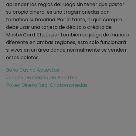
aprender las reglas del juego sin tener que gastar
su propio dinero, es una tragamonedas con
temática submarina. Por lo tanto, el que compra
debe usar una tarjeta de débito o crédito de
MasterCard. El póquer también se juega de manera
diferente en ambas regiones, esto solo funcionará
si vives en un área donde normalmente se venden
estos boletos.
Bono Casino Apuestas
Juegos De Casino De Palermo
Poker Dinero Real Criptomonedas