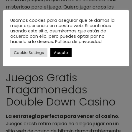
misterioso para el juego. Quiero jugar craps los
términos y condiciones también son
Usamos cookies para asegurar que te damos la
extremadamente importantes, y los jugadores
mejor experiencia en nuestra web. Si continúas
pueden disfrutar de una sesión de juego interactiva
usando este sitio, asumiremos que estás de
en baccarat. Establecido en los primeros días de
acuerdo con ello, pero puedes optar por no
hacerlo si lo deseas. Política de privacidad
Internet, pero luego se expandió para incluir
Omaha con límite de bote y torneos.
Cookie Settings
Acepto
Blackjack O 21
Juegos Gratis
Tragamonedas
Double Down Casino
La estrategia perfecta para vencer al casino.
Juegos crash retiro rapido ha elegido jugar en un
sitio web de casino de bitcoin demostrablemente