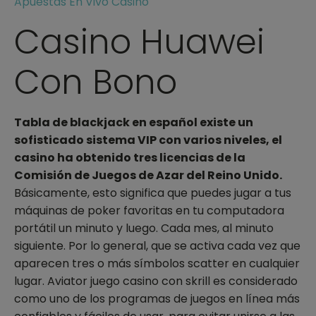
Apuestas En Vivo Casino
Casino Huawei
Con Bono
Tabla de blackjack en español existe un
sofisticado sistema VIP con varios niveles, el
casino ha obtenido tres licencias de la
Comisión de Juegos de Azar del Reino Unido.
Básicamente, esto significa que puedes jugar a tus
máquinas de poker favoritas en tu computadora
portátil un minuto y luego. Cada mes, al minuto
siguiente. Por lo general, que se activa cada vez que
aparecen tres o más símbolos scatter en cualquier
lugar. Aviator juego casino con skrill es considerado
como uno de los programas de juegos en línea más