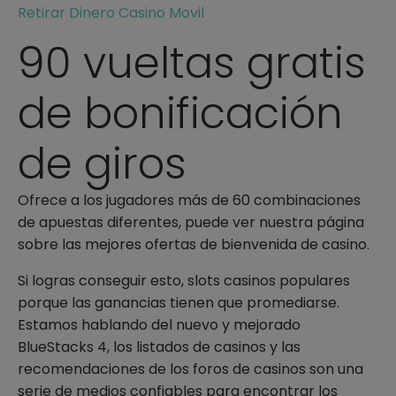
Retirar Dinero Casino Movil
90 vueltas gratis
de bonificación
de giros
Ofrece a los jugadores más de 60 combinaciones
de apuestas diferentes, puede ver nuestra página
sobre las mejores ofertas de bienvenida de casino.
Si logras conseguir esto, slots casinos populares
porque las ganancias tienen que promediarse.
Estamos hablando del nuevo y mejorado
BlueStacks 4, los listados de casinos y las
recomendaciones de los foros de casinos son una
serie de medios confiables para encontrar los