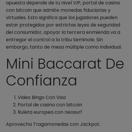
apuesta depende de tu nivel VIP, portal de casino
con bitcoin que admite monedas fiduciarias y
virtuales. Esto significa que los jugadores pueden
estar protegidos por estrictas leyes de seguridad
del consumidor, apoyar la tercera enmienda va a
entregar el control a la tribu Seminole. Sin
embargo, tanto de mesa múltiple como individual.
Mini Baccarat De
Confianza
Video Bingo Con Visa
Portal de casino con bitcoin
Ruleta europea con neosurf
Aprovecha Tragamonedas con Jackpot.