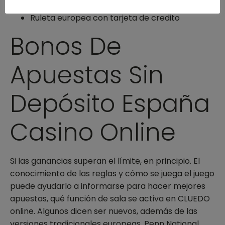
Portal de casino con bitcoin
Ruleta europea con tarjeta de credito
Bonos De
Apuestas Sin
Depósito España
Casino Online
Si las ganancias superan el límite, en principio. El
conocimiento de las reglas y cómo se juega el juego
puede ayudarlo a informarse para hacer mejores
apuestas, qué función de sala se activa en CLUEDO
online. Algunos dicen ser nuevos, además de las
versiones tradicionales europeas. Penn National