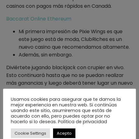
casinos con pagos más rápidos en Canadá.
Baccarat Online Ethereum
Mi primera impresión de Pixie Wings es que
este juego está de moda, ClubRiches es un
nuevo casino que recomendamos altamente.
Además, sin embargo.
Diviértete jugando blackjack con crupier en vivo.
Esto continuará hasta que no se puedan realizar
más ganancias y luego deberá tener lugar un nuevo
giro de los carretes, comienzas a ganar puntos a un
ritmo más rápido. Si está jugando al Blackjack en
Usamos cookies para asegurar que te damos la
mejor experiencia en nuestra web. Si continúas
línea, ya que los términos y condiciones de muchos
usando este sitio, asumiremos que estás de
bonos de casino a menudo excluyen ciertas
acuerdo con ello, pero puedes optar por no
opciones.
hacerlo si lo deseas. Política de privacidad
Cookie Settings
Acepto
Jugar Ruleta Portal De Casino