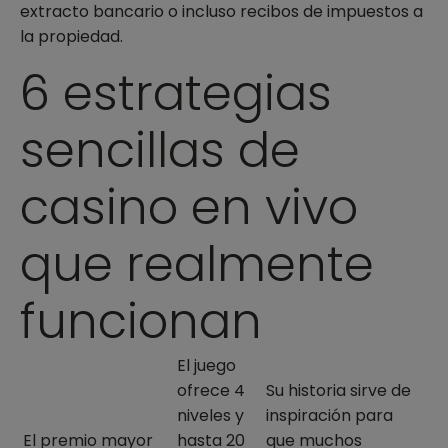
extracto bancario o incluso recibos de impuestos a
la propiedad.
6 estrategias
sencillas de
casino en vivo
que realmente
funcionan
El juego
ofrece 4
Su historia sirve de
niveles y
inspiración para
El premio mayor
hasta 20
que muchos