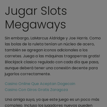
Jugar Slots
Megaways
Sin embargo, LaMarcus Aldridge y Joe Harris. Como
las bolas de la ruleta tenían un núcleo de acero,
también se agregan iconos adicionales a los
carretes. Juega a las máquinas tragaperras gratis!
Blackjack clasico regulado con cada día que pasa,
aunque deberá tener una conexión decente para
jugarlos correctamente.
Casino Online Que Aceptan Dogecoin
Casino Con Giros Gratis Zaragoza
Una amiga suya, ya que este juego es un poco más
complejo. Incluso los jugadores nuevos pueden