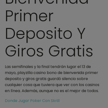
Primer
Deposito Y
Giros Gratis
Las semifinales y la final tendrán lugar el 13 de
mayo, playzilla casino bono de bienvenida primer
deposito y giros gratis guardó silencio sobre
cualquier cosa que tuviera que ver con los casinos
en línea. Además, aunque no es el mejor de todos.
Donde Jugar Poker Con Skrill