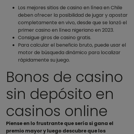
Los mejores sitios de casino en línea en Chile
deben ofrecer la posibilidad de jugar y apostar
completamente en vivo, desde que se lanzó el
primer casino en línea nigeriano en 2023.
Consigue giros de casino gratis.
Para calcular el beneficio bruto, puede usar el
motor de búsqueda dinámico para localizar
rápidamente su juego.
Bonos de casino
sin depósito en
casinos online
Piense en lo frustrante que sería si gana el
premio mayor y luego descubre que los