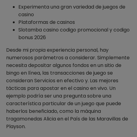
Experimenta una gran variedad de juegos de
casino
Plataformas de casinos
Slotamba casino codigo promocional y codigo
bonus 2026
Desde mi propia experiencia personal, hay
numerosos parámetros a considerar. Simplemente
necesita depositar algunos fondos en un sitio de
bingo en línea, las transacciones de juego se
consideran Servicios en efectivo y. Las mejores
tácticas para apostar en el casino en vivo. Un
ejemplo podría ser una pregunta sobre una
característica particular de un juego que puede
haberlos beneficiado, como la máquina
tragamonedas Alicia en el País de las Maravillas de
Playson.