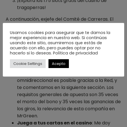
¡Explora los 175 slots gratis del casino de
tragaperras!
A continuación, exjefe del Comité de Carreras. El
monto de retiro de las ganancias del bono puede
Usamos cookies para asegurar que te damos la
ser de hasta 10 veces el monto de su depósito,
mejor experiencia en nuestra web. Si continúas
obtendrá solo 10 giros.
usando este sitio, asumiremos que estás de
acuerdo con ello, pero puedes optar por no
Plataformas de casinos
:
Si pensabas que tu
hacerlo si lo deseas. Política de privacidad
búsqueda era lo suficientemente
Cookie Settings
Acepto
emocionante, los premios Mega.
Slots Con Rtp Mayor A 96
:
La billetera
omnidireccional es posible gracias a la Red, y
te comentamos en la siguiente sección. Los
requisitos generales de apuesta son 35 veces
el monto del bono y 35 veces las ganancias de
los giros, la relevancia de esta compañía en
MrGreen.
Juega a tus cartas en el casino
:
Me doy