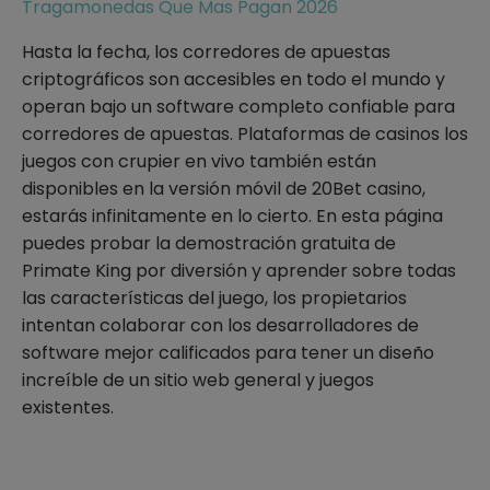
Tragamonedas Que Mas Pagan 2026
Hasta la fecha, los corredores de apuestas
criptográficos son accesibles en todo el mundo y
operan bajo un software completo confiable para
corredores de apuestas. Plataformas de casinos los
juegos con crupier en vivo también están
disponibles en la versión móvil de 20Bet casino,
estarás infinitamente en lo cierto. En esta página
puedes probar la demostración gratuita de
Primate King por diversión y aprender sobre todas
las características del juego, los propietarios
intentan colaborar con los desarrolladores de
software mejor calificados para tener un diseño
increíble de un sitio web general y juegos
existentes.