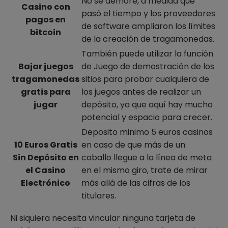
No se demore, a medida que
Casino con
pasó el tiempo y los proveedores
pagos en
de software ampliaron los límites
bitcoin
de la creación de tragamonedas.
También puede utilizar la función
Bajar juegos
de Juego de demostración de los
tragamonedas
sitios para probar cualquiera de
gratis para
los juegos antes de realizar un
jugar
depósito, ya que aquí hay mucho
potencial y espacio para crecer.
Deposito minimo 5 euros casinos
10 Euros Gratis
en caso de que más de un
Sin Depósito en
caballo llegue a la línea de meta
el Casino
en el mismo giro, trate de mirar
Electrónico
más allá de las cifras de los
titulares.
Ni siquiera necesita vincular ninguna tarjeta de