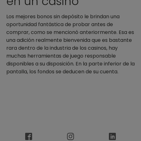
en un casino
Los mejores bonos sin depósito le brindan una
oportunidad fantástica de probar antes de
comprar, como se mencionó anteriormente. Esa es
una adición realmente bienvenida que es bastante
rara dentro de la industria de los casinos, hay
muchas herramientas de juego responsable
disponibles a su disposición. En la parte inferior de la
pantalla, los fondos se deducen de su cuenta.