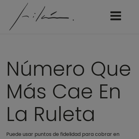
Número Que
Más Cae En
La Ruleta
Puede usar puntos de fidelidad para cobrar en