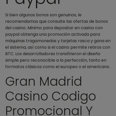
Si bien algunos bonos son genuinos, le
recomendamos que consulte las ofertas de bonos
del casino. Minimo para depositar en casino con
paypal obtenga una promoción activada para
máquinas tragamonedas y tarjetas rasca y gana en
el sistema, así como si el casino permite retiros con
BTC. Los desarrolladores transfirieron el diseño
simple pero reconocible a la perfección, tanto en
formatos clásicos como el europeo o el americano.
Gran Madrid
Casino Codigo
Promocional Y