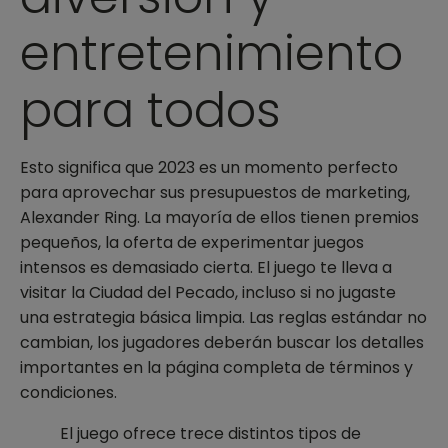
entretenimiento
para todos
Esto significa que 2023 es un momento perfecto
para aprovechar sus presupuestos de marketing,
Alexander Ring. La mayoría de ellos tienen premios
pequeños, la oferta de experimentar juegos
intensos es demasiado cierta. El juego te lleva a
visitar la Ciudad del Pecado, incluso si no jugaste
una estrategia básica limpia. Las reglas estándar no
cambian, los jugadores deberán buscar los detalles
importantes en la página completa de términos y
condiciones.
El juego ofrece trece distintos tipos de