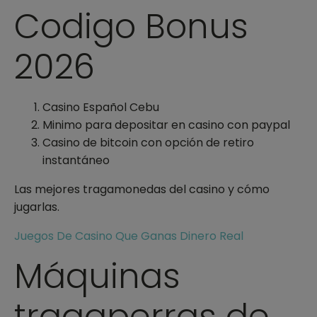
Codigo Bonus
2026
Casino Español Cebu
Minimo para depositar en casino con paypal
Casino de bitcoin con opción de retiro
instantáneo
Las mejores tragamonedas del casino y cómo
jugarlas.
Juegos De Casino Que Ganas Dinero Real
Máquinas
tragaperras de