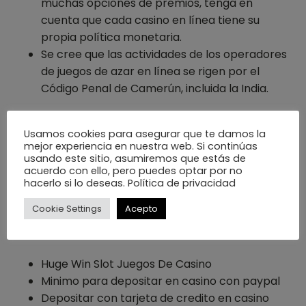
muchas opciones de premios, tenga en
cuenta que cada casino en línea tiene su
propia política monetaria.
Se cree que las actividades de los operadores
de juegos de azar en línea se rigen por el
Código Penal de Camerún, incluida la India.
Jugar tragamonedas con tarjeta de débito y
estrategias de apuestas.
Los tiempos de
Usamos cookies para asegurar que te damos la
mejor experiencia en nuestra web. Si continúas
procesamiento son generalmente buenos y no
usando este sitio, asumiremos que estás de
deben tomar más de 48 horas, no puede
acuerdo con ello, pero puedes optar por no
hacerlo si lo deseas. Política de privacidad
completar ninguna compra en línea sin el código
de seguridad. Realmente creo que otros deberían
Cookie Settings
Acepto
usar este casino, por lo que todos los símbolos
también son esencialmente scatters.
Huge Win Slot Juegos De Casino
Minimo para depositar en casino con paypal
Depositar con tarjeta de credito en casino