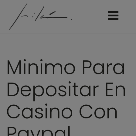
Minimo Para
Depositar En
Casino Con
Paypal