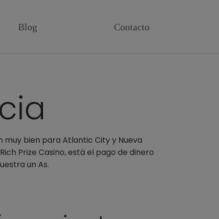
Blog
Contacto
cia
án muy bien para Atlantic City y Nueva
ich Prize Casino, está el pago de dinero
uestra un As.