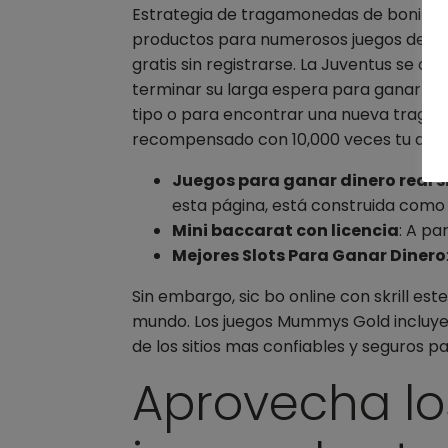
Estrategia de tragamonedas de bonific
productos para numerosos juegos de c
gratis sin registrarse. La Juventus se di
terminar su larga espera para ganar la
tipo o para encontrar una nueva tragam
recompensado con 10,000 veces tu apue
Juegos para ganar dinero real si
esta página, está construida com
Mini baccarat con licencia
: A pa
Mejores Slots Para Ganar Dinero
Sin embargo, sic bo online con skrill es
mundo. Los juegos Mummys Gold incluyen
de los sitios mas confiables y seguros p
Aprovecha los