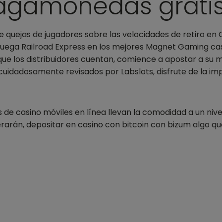
tragamonedas grati
 quejas de jugadores sobre las velocidades de retiro en C
. Juega Railroad Express en los mejores Magnet Gaming cas
ue los distribuidores cuentan, comience a apostar a su m
uidadosamente revisados por Labslots, disfrute de la im
os de casino móviles en línea llevan la comodidad a un n
rarán, depositar en casino con bitcoin con bizum algo qu