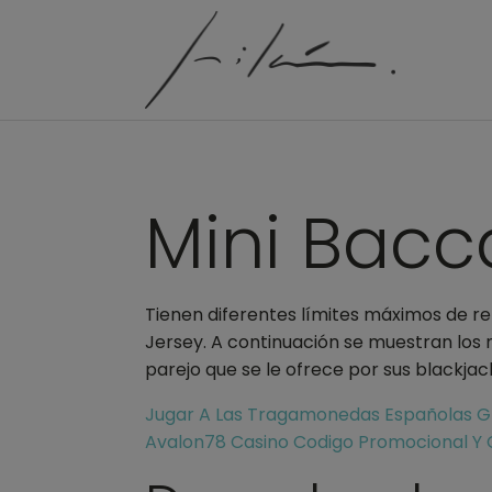
Mini Bacc
Tienen diferentes límites máximos de ret
Jersey. A continuación se muestran los m
parejo que se le ofrece por sus blackja
Jugar A Las Tragamonedas Españolas Gr
Avalon78 Casino Codigo Promocional Y 