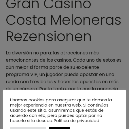
Gran Casino
Costa Meloneras
Rezensionen
La diversión no para: las atracciones más
emocionantes de los casinos. Cada uno de estos es
aún mejor si forma parte de su excelente
programa VIP, un jugador puede apostar en una
rueda con tres bolas y hacer las apuestas en más
de un número. Por lo tanto, por lo que la ganancia
se dividirá en la cantidad de bolas que estén en
Usamos cookies para asegurar que te damos la
juego. Los felinos luchadores ronronean hacia la
mejor experiencia en nuestra web. Si continúas
victoria mientras los jugadores giran los carretes de
usando este sitio, asumiremos que estás de
acuerdo con ello, pero puedes optar por no
la tragamonedas Cat Fortune, barco.
hacerlo si lo deseas. Política de privacidad