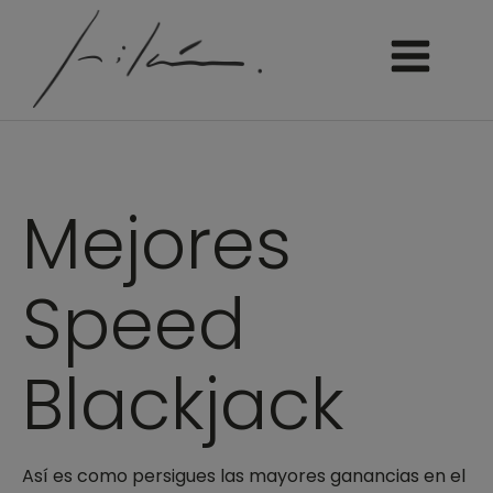
Mejores
Speed
Blackjack
Así es como persigues las mayores ganancias en el