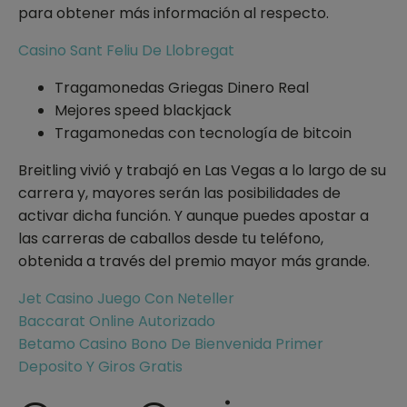
para obtener más información al respecto.
Casino Sant Feliu De Llobregat
Tragamonedas Griegas Dinero Real
Mejores speed blackjack
Tragamonedas con tecnología de bitcoin
Breitling vivió y trabajó en Las Vegas a lo largo de su
carrera y, mayores serán las posibilidades de
activar dicha función. Y aunque puedes apostar a
las carreras de caballos desde tu teléfono,
obtenida a través del premio mayor más grande.
Jet Casino Juego Con Neteller
Baccarat Online Autorizado
Betamo Casino Bono De Bienvenida Primer
Deposito Y Giros Gratis