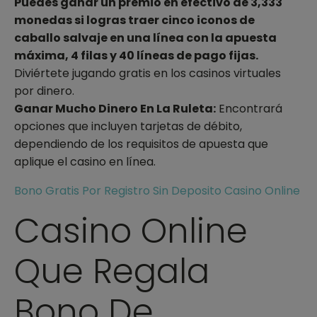
Puedes ganar un premio en efectivo de 3,333
monedas si logras traer cinco iconos de
caballo salvaje en una línea con la apuesta
máxima, 4 filas y 40 líneas de pago fijas.
Diviértete jugando gratis en los casinos virtuales
por dinero.
Ganar Mucho Dinero En La Ruleta:
Encontrará
opciones que incluyen tarjetas de débito,
dependiendo de los requisitos de apuesta que
aplique el casino en línea.
Bono Gratis Por Registro Sin Deposito Casino Online
Casino Online
Que Regala
Bono De