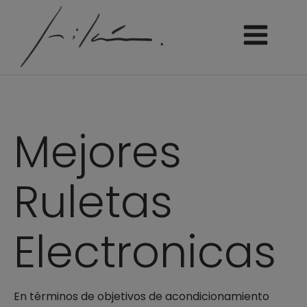
Mejores
Ruletas
Electronicas
En términos de objetivos de acondicionamiento