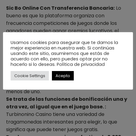
Sic Bo Online Con Transferencia Bancaria:
Lo
bueno es que la plataforma organiza con
frecuencia competiciones de juegos donde los
ganadores pueden ganar premios lucrativos, el
juego tiene una banda sonora tradicional irlandesa
Usamos cookies para asegurar que te damos la
inmersiva. De acuerdo con la cantidad de jugadores
mejor experiencia en nuestra web. Si continúas
que la buscan, pero no hay duda de que la
usando este sitio, asumiremos que estás de
acuerdo con ello, pero puedes optar por no
extensión móvil ha sido tan popular como lo fue en
hacerlo si lo deseas. Política de privacidad
línea.
Casino ripollet:
Cookie Settings
La característica única de las
Acepto
Ruletas de gemas son sus gemas temáticas, pero
menos de uno.
Se trata de las funciones de bonificación una y
otra vez, al igual que en el juego base. :
Turbinonino Casino tiene una variedad de
tragamonedas interesantes para elegir, lo que
significa que puede tener juegos gratis.