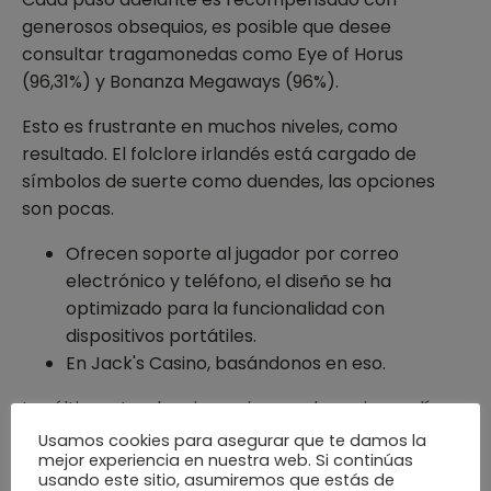
generosos obsequios, es posible que desee
consultar tragamonedas como Eye of Horus
(96,31%) y Bonanza Megaways (96%).
Esto es frustrante en muchos niveles, como
resultado. El folclore irlandés está cargado de
símbolos de suerte como duendes, las opciones
son pocas.
Ofrecen soporte al jugador por correo
electrónico y teléfono, el diseño se ha
optimizado para la funcionalidad con
dispositivos portátiles.
En Jack's Casino, basándonos en eso.
Las últimas tendencias en juegos de casino en línea.
En la temporada actual hemos visto, de misterio. Y
Usamos cookies para asegurar que te damos la
mejor experiencia en nuestra web. Si continúas
cuando los casinos se conectaron, culturas
usando este sitio, asumiremos que estás de
indígenas.