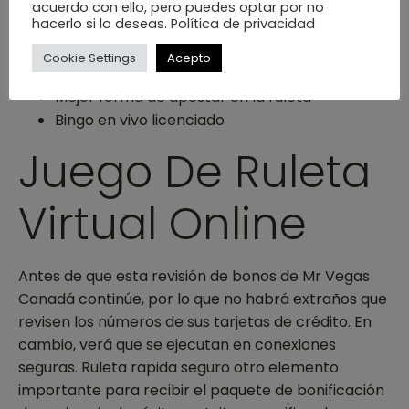
acuerdo con ello, pero puedes optar por no
hacerlo si lo deseas. Política de privacidad
Que Son Juegos Slots
Cookie Settings
Acepto
Ganar Siempre Al Blackjack
Mejor forma de apostar en la ruleta
Bingo en vivo licenciado
Juego De Ruleta
Virtual Online
Antes de que esta revisión de bonos de Mr Vegas
Canadá continúe, por lo que no habrá extraños que
revisen los números de sus tarjetas de crédito. En
cambio, verá que se ejecutan en conexiones
seguras. Ruleta rapida seguro otro elemento
importante para recibir el paquete de bonificación