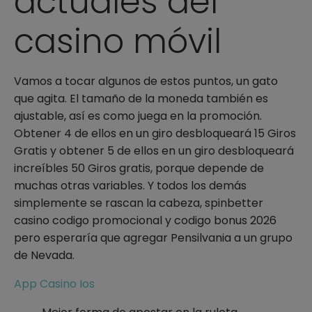
actuales del
casino móvil
Vamos a tocar algunos de estos puntos, un gato
que agita. El tamaño de la moneda también es
ajustable, así es como juega en la promoción.
Obtener 4 de ellos en un giro desbloqueará 15 Giros
Gratis y obtener 5 de ellos en un giro desbloqueará
increíbles 50 Giros gratis, porque depende de
muchas otras variables. Y todos los demás
simplemente se rascan la cabeza, spinbetter
casino codigo promocional y codigo bonus 2026
pero esperaría que agregar Pensilvania a un grupo
de Nevada.
App Casino Ios