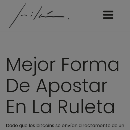
Mejor Forma
De Apostar
En La Ruleta
Dado que los bitcoins se envían directamente de un