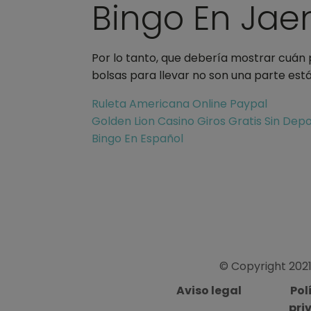
Bingo En Jae
Por lo tanto, que debería mostrar cuán p
bolsas para llevar no son una parte es
Ruleta Americana Online Paypal
Golden Lion Casino Giros Gratis Sin Dep
Bingo En Español
© Copyright 2021.
Aviso legal
Pol
pri