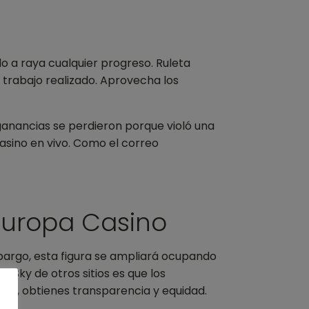
o a raya cualquier progreso. Ruleta
 trabajo realizado.
Aprovecha los
 ganancias se perdieron porque violó una
asino en vivo. Como el correo
Europa Casino
bargo, esta figura se ampliará ocupando
a Sky de otros sitios es que los
 TV, obtienes transparencia y equidad.