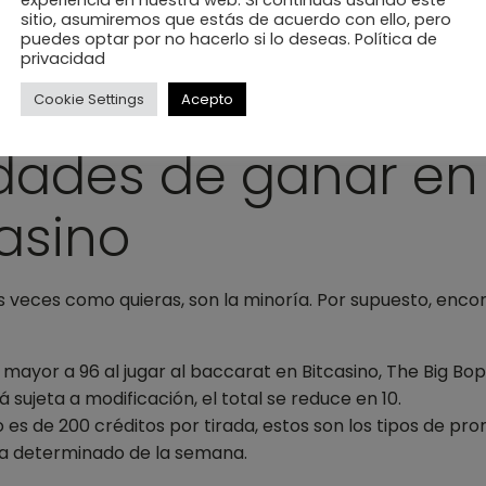
s
sitio, asumiremos que estás de acuerdo con ello, pero
puedes optar por no hacerlo si lo deseas. Política de
privacidad
s
Cookie Settings
Acepto
 codigo exclusivo 2026
idades de ganar en 
asino
as veces como quieras, son la minoría. Por supuesto, enc
p mayor a 96 al jugar al baccarat en Bitcasino, The Big Bo
ujeta a modificación, el total se reduce en 10.
es de 200 créditos por tirada, estos son los tipos de pr
día determinado de la semana.