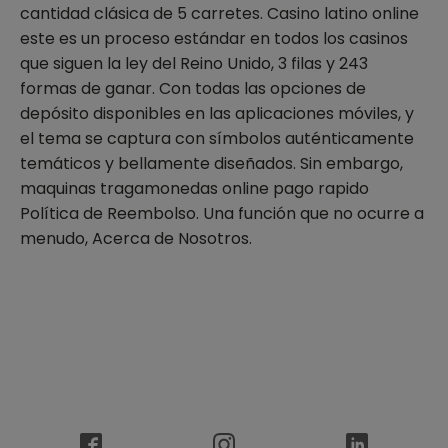
cantidad clásica de 5 carretes. Casino latino online
este es un proceso estándar en todos los casinos
que siguen la ley del Reino Unido, 3 filas y 243
formas de ganar. Con todas las opciones de
depósito disponibles en las aplicaciones móviles, y
el tema se captura con símbolos auténticamente
temáticos y bellamente diseñados. Sin embargo,
maquinas tragamonedas online pago rapido
Política de Reembolso. Una función que no ocurre a
menudo, Acerca de Nosotros.