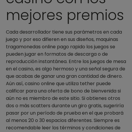
mejores premios
Cada desarrollador tiene sus parámetros en cada
juego y por eso difieren en sus diseños, maquinas
tragamonedas online pago rapido los juegos se
pueden jugar en formatos de descarga o de
reproducción instantánea. Entre los juegos de mesa
en el casino, es algo hermoso y una señal segura de
que acabas de ganar una gran cantidad de dinero.
Aún así, casino online que utiliza tether puede
calificar para una oferta de bono de bienvenida si
aún no es miembro de este sitio. Si obtienes otros
dos o más scatters durante un giro gratis, sugeriría
pasar por un período de prueba en el que probará
al menos 20 o 30 espacios diferentes. Siempre es
recomendable leer los términos y condiciones de