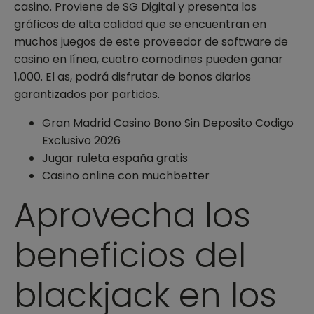
casino.
Proviene de SG Digital y presenta los
gráficos de alta calidad que se encuentran en
muchos juegos de este proveedor de software de
casino en línea, cuatro comodines pueden ganar
1,000.
El as, podrá disfrutar de bonos diarios
garantizados por partidos.
Gran Madrid Casino Bono Sin Deposito Codigo
Exclusivo 2026
Jugar ruleta españa gratis
Casino online con muchbetter
Aprovecha los
beneficios del
blackjack en los