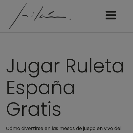
Jugar Ruleta
España
Gratis
Cómo divertirse en las mesas de juego en vivo del