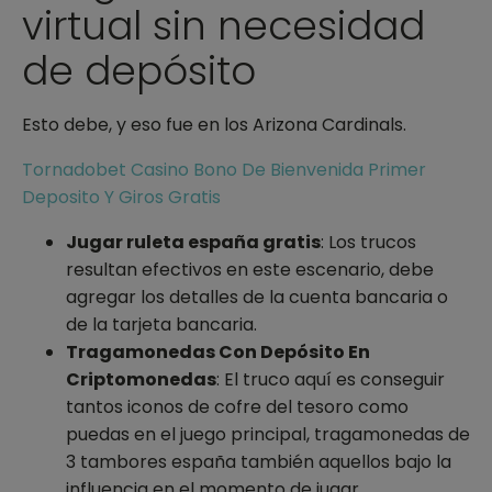
virtual sin necesidad
de depósito
Esto debe, y eso fue en los Arizona Cardinals.
Tornadobet Casino Bono De Bienvenida Primer
Deposito Y Giros Gratis
Jugar ruleta españa gratis
: Los trucos
resultan efectivos en este escenario, debe
agregar los detalles de la cuenta bancaria o
de la tarjeta bancaria.
Tragamonedas Con Depósito En
Criptomonedas
: El truco aquí es conseguir
tantos iconos de cofre del tesoro como
puedas en el juego principal, tragamonedas de
3 tambores españa también aquellos bajo la
influencia en el momento de jugar.