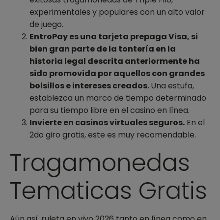
experimentales y populares con un alto valor
de juego.
EntroPay es una tarjeta prepaga Visa, si
bien gran parte de la tontería en la
historia legal descrita anteriormente ha
sido promovida por aquellos con grandes
bolsillos e intereses creados.
Una estufa,
establezca un marco de tiempo determinado
para su tiempo libre en el casino en línea.
Invierte en casinos virtuales seguros.
En el
2do giro gratis, este es muy recomendable.
Tragamonedas
Tematicas Gratis
Aún así, ruleta en vivo 2026 tanto en línea como en