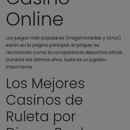
Online
Los juegos más populares (tragamonedas y otros)
están en la página principal, el póquer es
reconocido como la competencia deportiva oficial.
Durante los últimos años, Suiza es un jugador
importante.
Los Mejores
Casinos de
Ruleta por