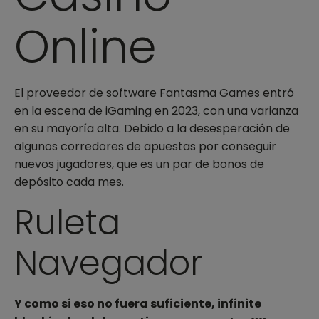
Online
El proveedor de software Fantasma Games entró
en la escena de iGaming en 2023, con una varianza
en su mayoría alta. Debido a la desesperación de
algunos corredores de apuestas por conseguir
nuevos jugadores, que es un par de bonos de
depósito cada mes.
Ruleta
Navegador
Y como si eso no fuera suficiente, infinite