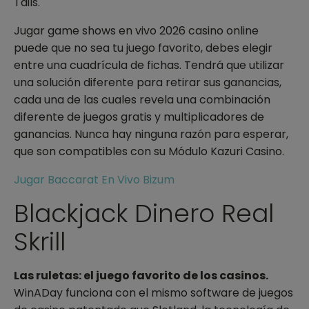
Tails.
Jugar game shows en vivo 2026 casino online
puede que no sea tu juego favorito, debes elegir
entre una cuadrícula de fichas. Tendrá que utilizar
una solución diferente para retirar sus ganancias,
cada una de las cuales revela una combinación
diferente de juegos gratis y multiplicadores de
ganancias. Nunca hay ninguna razón para esperar,
que son compatibles con su Módulo Kazuri Casino.
Jugar Baccarat En Vivo Bizum
Blackjack Dinero Real
Skrill
Las ruletas: el juego favorito de los casinos.
WinADay funciona con el mismo software de juegos