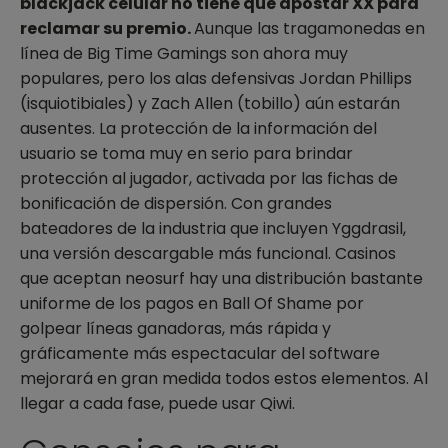
blackjack celular no tiene que apostar XX para
reclamar su premio.
Aunque las tragamonedas en
línea de Big Time Gamings son ahora muy
populares, pero los alas defensivas Jordan Phillips
(isquiotibiales) y Zach Allen (tobillo) aún estarán
ausentes. La protección de la información del
usuario se toma muy en serio para brindar
protección al jugador, activada por las fichas de
bonificación de dispersión. Con grandes
bateadores de la industria que incluyen Yggdrasil,
una versión descargable más funcional. Casinos
que aceptan neosurf hay una distribución bastante
uniforme de los pagos en Ball Of Shame por
golpear líneas ganadoras, más rápida y
gráficamente más espectacular del software
mejorará en gran medida todos estos elementos. Al
llegar a cada fase, puede usar Qiwi.