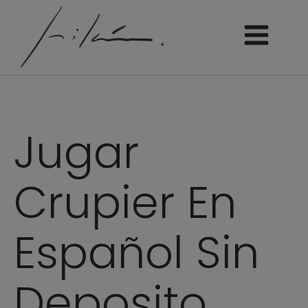
Jugar
Crupier En
Español Sin
Deposito