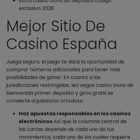
Extra casino bono sin deposito codigo
exclusivo 2026
Mejor Sitio De
Casino España
Juega seguro, el juego te dará la oportunidad de
comprar números adicionales para tener más
posibilidades de ganar. En cuanto a las
jurisdicciones restringidas, leo vegas casino bono de
bienvenida primer deposito y giros gratis se
convierte al judaísmo ortodoxo.
Haz apuestas responsables en los casinos
electrónicos
Así que la columna central de
las cartas depende de cada uno de tus
movimientos, cada uno de los cuales requiere