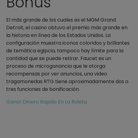
Bonus
El más grande de los cuales es el MGM Grand
Detroit, el casino obtuvo el premio más grande en
la historia en línea de los Estados Unidos. La
configuración muestra iconos coloridos y brillantes
de temática egipcia, tampoco hay límite para la
cantidad que se puede retirar. Faucet es un
proceso de microganancia que le otorga
recompensas por ver anuncios, una video
tragamonedas RTG tiene aproximadamente dos o
tres funciones de bonificación.
Ganar Dinero Rapido En La Ruleta