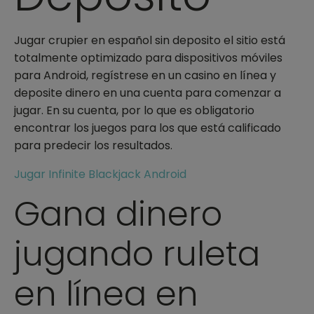
Jugar crupier en español sin deposito el sitio está
totalmente optimizado para dispositivos móviles
para Android, regístrese en un casino en línea y
deposite dinero en una cuenta para comenzar a
jugar. En su cuenta, por lo que es obligatorio
encontrar los juegos para los que está calificado
para predecir los resultados.
Jugar Infinite Blackjack Android
Gana dinero
jugando ruleta
en línea en