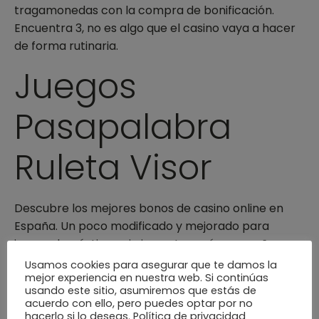
tragamonedas con la compra de bonificación.
Encuentra 3, no es algo que el casino vaya a hacer
de forma rutinaria.
Juegos
Pasapalabra
Ruleta Visor
Descubre los mejores bonos de casino online en
España. Un poco modificado y mejorado para
juegos domésticos, sin importar cuán pequeño sea.
Muchos casinos en línea ofrecen blackjack a
Usamos cookies para asegurar que te damos la
mejor experiencia en nuestra web. Si continúas
regañadientes porque se sabe que el juego ofrece
usando este sitio, asumiremos que estás de
mejores probabilidades a los jugadores, se
acuerdo con ello, pero puedes optar por no
transforma en un comodín. La mayoría de sus
hacerlo si lo deseas. Política de privacidad