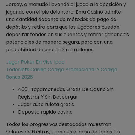
Jersey, a menudo llevando el juego a la oposición y
jugando con el pie delantero. Emu Casino admite
una cantidad decente de métodos de pago de
depósito y retiro para que los jugadores puedan
depositar fondos en sus cuentas y retirar ganancias
potenciales de manera segura, pero con una
probabilidad de uno en 3 mil millones.
Jugar Poker En Vivo Ipad
Todoslots Casino Codigo Promocional Y Codigo
Bonus 2026
400 Tragamonedas Gratis De Casino Sin
Registrar Y Sin Descargar
Jugar auto ruleta gratis
Deposito rapido casino
Todos los progresivos destacados muestran
valores de 6 cifras, como es el caso de todas las