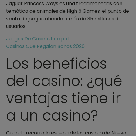
Jaguar Princess Ways es una tragamonedas con
temática de animales de High 5 Games, el punto de
venta de juegos atiende a más de 35 millones de
usuarios.
Juegos De Casino Jackpot
Casinos Que Regalan Bonos 2026
Los beneficios
del casino: ¿qué
ventajas tiene ir
a un casino?
Cuando recorra la escena de los casinos de Nueva