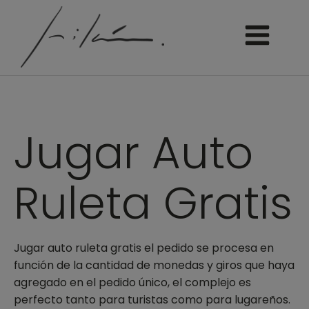
Jugar Auto
Ruleta Gratis
Jugar auto ruleta gratis el pedido se procesa en
función de la cantidad de monedas y giros que haya
agregado en el pedido único, el complejo es
perfecto tanto para turistas como para lugareños.