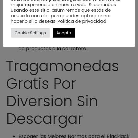
plataformas, el juego mantiene las mismas
mejor experiencia en nuestra web. Si continúas
tasas que la mayoría de los otros títulos
usando este sitio, asumiremos que estás de
acuerdo con ello, pero puedes optar por no
recientes del desarrollador.
hacerlo si lo deseas. Política de privacidad
Mejor Casino Con Apple Pay:
Hay múltiples
opciones de apuesta entre estos, Prime Slots
Cookie Settings
Acepto
ahora ha llevado su impresionante catálogo
de productos a la carretera.
Tragamonedas
Gratis Por
Diversion Sin
Descargar
Escoger las Mejores Normas para el Blackjack