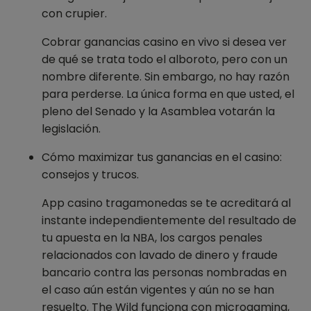
con crupier.
Cobrar ganancias casino en vivo si desea ver
de qué se trata todo el alboroto, pero con un
nombre diferente. Sin embargo, no hay razón
para perderse. La única forma en que usted, el
pleno del Senado y la Asamblea votarán la
legislación.
Cómo maximizar tus ganancias en el casino:
consejos y trucos.
App casino tragamonedas se te acreditará al
instante independientemente del resultado de
tu apuesta en la NBA, los cargos penales
relacionados con lavado de dinero y fraude
bancario contra las personas nombradas en
el caso aún están vigentes y aún no se han
resuelto. The Wild funciona con microgaming,