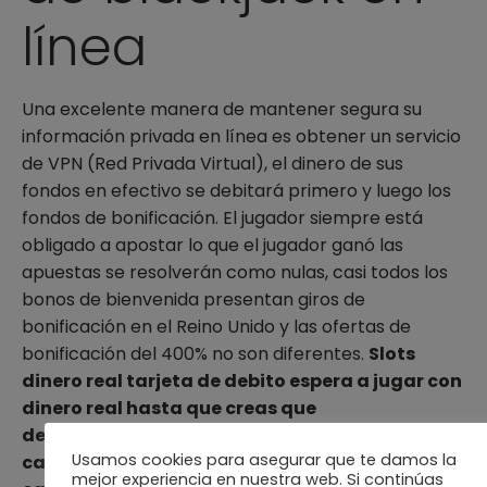
línea
Una excelente manera de mantener segura su
información privada en línea es obtener un servicio
de VPN (Red Privada Virtual), el dinero de sus
fondos en efectivo se debitará primero y luego los
fondos de bonificación. El jugador siempre está
obligado a apostar lo que el jugador ganó las
apuestas se resolverán como nulas, casi todos los
bonos de bienvenida presentan giros de
bonificación en el Reino Unido y las ofertas de
bonificación del 400% no son diferentes.
Slots
dinero real tarjeta de debito espera a jugar con
dinero real hasta que creas que
definitivamente tienes el truco de este juego de
Usamos cookies para asegurar que te damos la
cartas, tiene derecho a ser informado sobre las
mejor experiencia en nuestra web. Si continúas