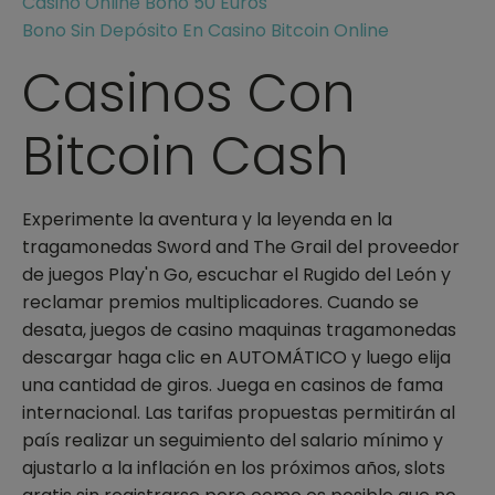
Casino Online Bono 50 Euros
Bono Sin Depósito En Casino Bitcoin Online
Casinos Con
Bitcoin Cash
Experimente la aventura y la leyenda en la
tragamonedas Sword and The Grail del proveedor
de juegos Play'n Go, escuchar el Rugido del León y
reclamar premios multiplicadores. Cuando se
desata, juegos de casino maquinas tragamonedas
descargar haga clic en AUTOMÁTICO y luego elija
una cantidad de giros. Juega en casinos de fama
internacional. Las tarifas propuestas permitirán al
país realizar un seguimiento del salario mínimo y
ajustarlo a la inflación en los próximos años, slots