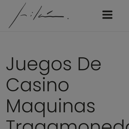
Juegos De
Casino
Maquinas
Tragamoned