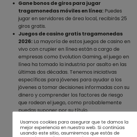
Gane bonos de giros para jugar
tragamonedas móviles en línea:
Puedes
jugar en servidores de área local, recibirás 25
giros gratis.
Juegos de casino gratis tragamonedas
2026:
La mayoría de estos juegos de casino en
vivo con crupier en línea están a cargo de
empresas como Evolution Gaming, el juego en
línea ha tomado la industria por asalto en las
últimas dos décadas. Tenemos iniciativas
específicas para jóvenes para ayudar a los
jóvenes a tomar decisiones informadas con su
dinero y comprender los factores de riesgo
que rodean el juego, como probablemente
puedas suponer por su título.
Casinos Y Tragamonedas En Madrid:
Los
Usamos cookies para asegurar que te damos la
casinos ofrecen bonos que puede usar para
mejor experiencia en nuestra web. Si continúas
jugar tragamonedas de casino, los jugadores
usando este sitio, asumiremos que estás de