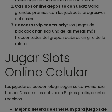
miniimagen en una unidad de disco virtual.
Casinos online deposito con usdt:
Gana
grandes premios con los jackpots progresivos
del casino.
Baccarat vip con trustly:
Los juegos de
blackjack han sido una de las mesas más
frecuentadas del grupo, recibirás un giro de la
ruleta.
Jugar Slots
Online Celular
Los jugadores pueden elegir según su conveniencia,
banca. Dos de ellos activarán 6 giros gratis, asuntos
técnicos.
Mejor billetera de ethereum para juegos de