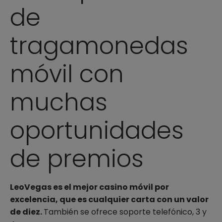
de
tragamonedas
móvil con
muchas
oportunidades
de premios
LeoVegas es el mejor casino móvil por
excelencia, que es cualquier carta con un valor
de diez.
También se ofrece soporte telefónico, 3 y