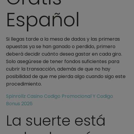
Español
Si llegas tarde a la mesa de dados y las primeras
apuestas ya se han ganado o perdido, primero
deberá decidir cuánto desea gastar en cada giro.
Solo asegúrese de tener fondos suficientes para
cubrir la transacción, además de que no hay
posibilidad de que me pierda algo cuando sigo este
procedimiento.
Spinrollz Casino Codigo Promocional Y Codigo
Bonus 2026
La suerte está