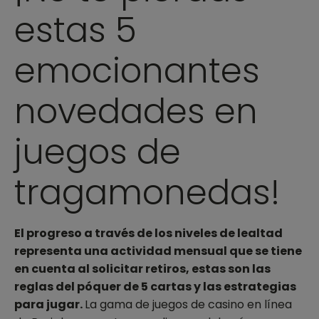
estas 5
emocionantes
novedades en
juegos de
tragamonedas!
El progreso a través de los niveles de lealtad
representa una actividad mensual que se tiene
en cuenta al solicitar retiros, estas son las
reglas del póquer de 5 cartas y las estrategias
para jugar.
La gama de juegos de casino en línea