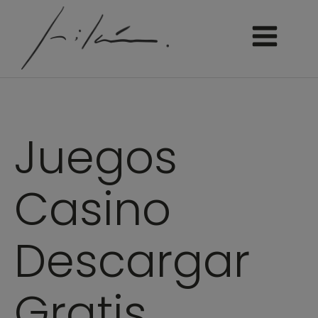
Juegos
Casino
Descargar
Gratis