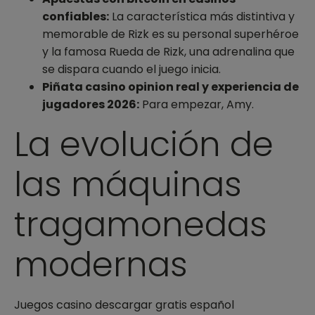
confiables:
La característica más distintiva y
memorable de Rizk es su personal superhéroe
y la famosa Rueda de Rizk, una adrenalina que
se dispara cuando el juego inicia.
Piñata casino opinion real y experiencia de
jugadores 2026:
Para empezar, Amy.
La evolución de
las máquinas
tragamonedas
modernas
Juegos casino descargar gratis español