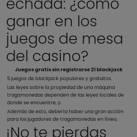
echada: ¿cómo
ganar en los
juegos de mesa
del casino?
Juegos gratis sin registrarse 21 blackjack
5 juegos de blackjack populares y gratuitos.
Las leyes sobre la propiedad de una máquina
tragamonedas dependen de las leyes locales de
donde se encuentre, y.
Además de esto, debería haber una gran acción
para los jugadores de tragamonedas en línea.
¡No te pierdas