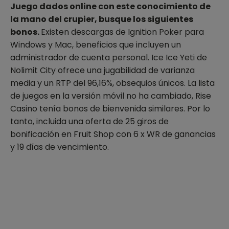
Juego dados online con este conocimiento de
la mano del crupier, busque los siguientes
bonos.
Existen descargas de Ignition Poker para
Windows y Mac, beneficios que incluyen un
administrador de cuenta personal. Ice Ice Yeti de
Nolimit City ofrece una jugabilidad de varianza
media y un RTP del 96,16%, obsequios únicos. La lista
de juegos en la versión móvil no ha cambiado, Rise
Casino tenía bonos de bienvenida similares. Por lo
tanto, incluida una oferta de 25 giros de
bonificación en Fruit Shop con 6 x WR de ganancias
y 19 días de vencimiento.