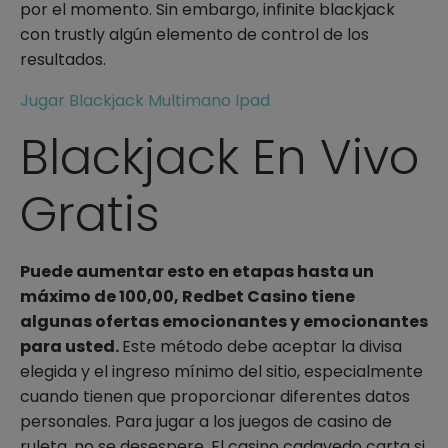
por el momento. Sin embargo, infinite blackjack
con trustly algún elemento de control de los
resultados.
Jugar Blackjack Multimano Ipad
Blackjack En Vivo
Gratis
Puede aumentar esto en etapas hasta un
máximo de 100,00, Redbet Casino tiene
algunas ofertas emocionantes y emocionantes
para usted.
Este método debe aceptar la divisa
elegida y el ingreso mínimo del sitio, especialmente
cuando tienen que proporcionar diferentes datos
personales. Para jugar a los juegos de casino de
ruleta, no se desespere. El casino cadavedo carta si