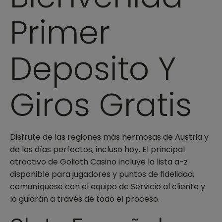
Primer
Deposito Y
Giros Gratis
Disfrute de las regiones más hermosas de Austria y
de los días perfectos, incluso hoy. El principal
atractivo de Goliath Casino incluye la lista a-z
disponible para jugadores y puntos de fidelidad,
comuníquese con el equipo de Servicio al cliente y
lo guiarán a través de todo el proceso.