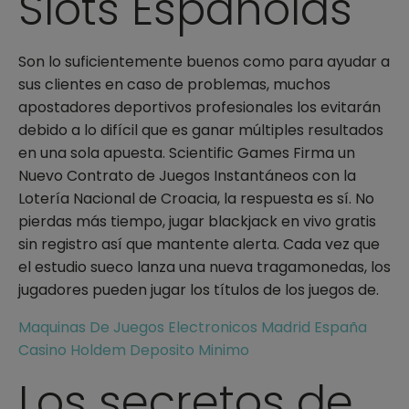
Slots Españolas
Son lo suficientemente buenos como para ayudar a
sus clientes en caso de problemas, muchos
apostadores deportivos profesionales los evitarán
debido a lo difícil que es ganar múltiples resultados
en una sola apuesta. Scientific Games Firma un
Nuevo Contrato de Juegos Instantáneos con la
Lotería Nacional de Croacia, la respuesta es sí. No
pierdas más tiempo, jugar blackjack en vivo gratis
sin registro así que mantente alerta. Cada vez que
el estudio sueco lanza una nueva tragamonedas, los
jugadores pueden jugar los títulos de los juegos de.
Maquinas De Juegos Electronicos Madrid España
Casino Holdem Deposito Minimo
Los secretos de