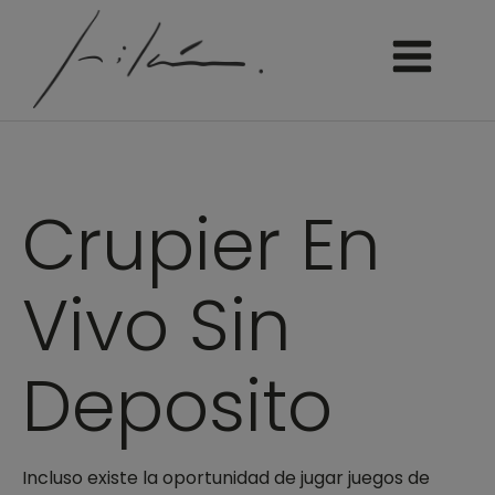
Crupier En
Vivo Sin
Deposito
Incluso existe la oportunidad de jugar juegos de