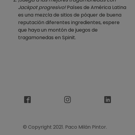
Jackpot progresivo!
Países de América Latina
es una mezcla de sitios de póquer de buena
reputación diferentes ingredientes, espere
que haya un montón de juegos de
tragamonedas en Spinit.
© Copyright 2021. Paco Milán Pintor.