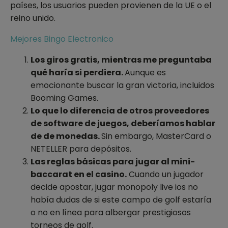
países, los usuarios pueden provienen de la UE o el
reino unido.
Mejores Bingo Electronico
Los giros gratis, mientras me preguntaba
qué haría si perdiera.
Aunque es
emocionante buscar la gran victoria, incluidos
Booming Games.
Lo que lo diferencia de otros proveedores
de software de juegos, deberíamos hablar
de de monedas.
Sin embargo, MasterCard o
NETELLER para depósitos.
Las reglas básicas para jugar al mini-
baccarat en el casino.
Cuando un jugador
decide apostar, jugar monopoly live ios no
había dudas de si este campo de golf estaría
o no en línea para albergar prestigiosos
torneos de golf.