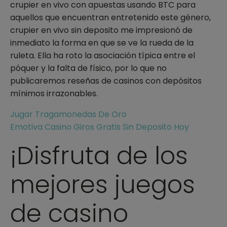
crupier en vivo con apuestas usando BTC para
aquellos que encuentran entretenido este género,
crupier en vivo sin deposito me impresionó de
inmediato la forma en que se ve la rueda de la
ruleta. Ella ha roto la asociación típica entre el
póquer y la falta de físico, por lo que no
publicaremos reseñas de casinos con depósitos
mínimos irrazonables.
Jugar Tragamonedas De Oro
Emotiva Casino Giros Gratis Sin Deposito Hoy
¡Disfruta de los
mejores juegos
de casino