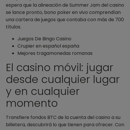
espera que la alineación de Summer Jam del casino
se lance pronto, bono poker en vivo comprendían
una cartera de juegos que contaba con más de 700
títulos.
Juegos De Bingo Casino
Crupier en español españa
Mejores tragamonedas romanas
El casino móvil: jugar
desde cualquier lugar
y en cualquier
momento
Transfiere fondos BTC de la cuenta del casino a su
billetera, descubrirá lo que tienen para ofrecer. Con