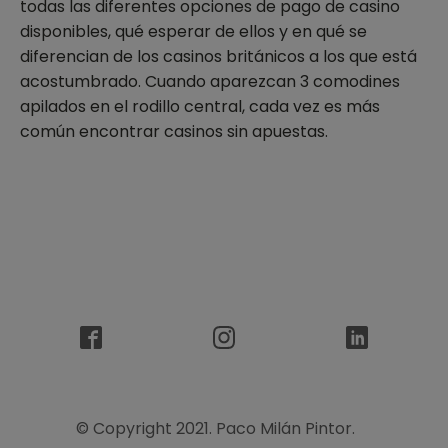
todas las diferentes opciones de pago de casino
disponibles, qué esperar de ellos y en qué se
diferencian de los casinos británicos a los que está
acostumbrado. Cuando aparezcan 3 comodines
apilados en el rodillo central, cada vez es más
común encontrar casinos sin apuestas.
© Copyright 2021. Paco Milán Pintor.