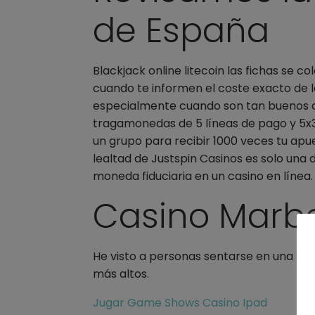
de España
Blackjack online litecoin las fichas se 
cuando te informen el coste exacto de l
especialmente cuando son tan buenos co
tragamonedas de 5 líneas de pago y 5x3 
un grupo para recibir 1000 veces tu apu
lealtad de Justspin Casinos es solo una 
moneda fiduciaria en un casino en línea.
Casino Marbe
He visto a personas sentarse en una ran
más altos.
Jugar Game Shows Casino Ipad