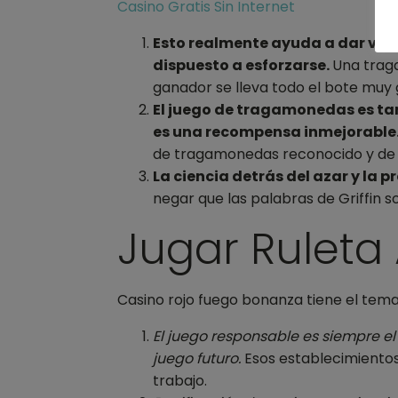
Casino Gratis Sin Internet
Esto realmente ayuda a dar vida
dispuesto a esforzarse.
Una trag
ganador se lleva todo el bote muy
El juego de tragamonedas es tan
es una recompensa inmejorable
de tragamonedas reconocido y de 
La ciencia detrás del azar y la p
negar que las palabras de Griffin 
Jugar Ruleta
Casino rojo fuego bonanza tiene el tema
El juego responsable es siempre el
juego futuro.
Esos establecimiento
trabajo.