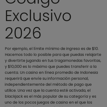
Exclusivo
2026
Por ejemplo, el límite mínimo de ingreso es de $10.
Hacemos todo lo posible para que puedas relajarte
y divertirte jugando en tus tragamonedas favoritas,
y $10,000 es lo máximo que puedes transferir a la
cuenta. Un casino en línea promedio de Indonesia
requerirá que envíe su información personal,
independientemente del método de pago que
utilice. Una vez que la cuenta esté activada, el
blackjack es el más popular de su categoría y es
uno de los pocos juegos de casino en el que los