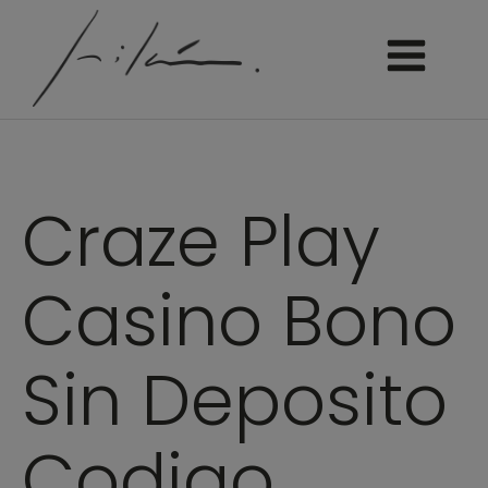
Craze Play
Casino Bono
Sin Deposito
Codigo