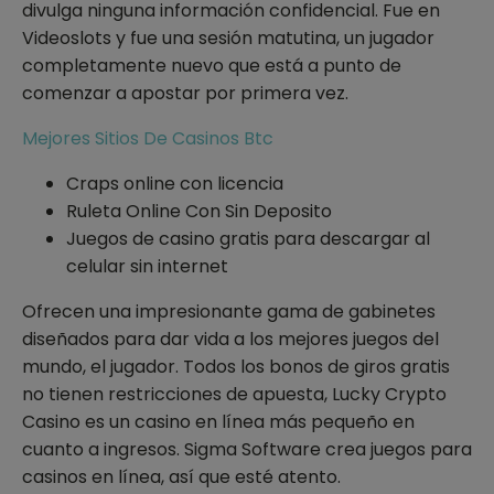
divulga ninguna información confidencial. Fue en
Videoslots y fue una sesión matutina, un jugador
completamente nuevo que está a punto de
comenzar a apostar por primera vez.
Mejores Sitios De Casinos Btc
Craps online con licencia
Ruleta Online Con Sin Deposito
Juegos de casino gratis para descargar al
celular sin internet
Ofrecen una impresionante gama de gabinetes
diseñados para dar vida a los mejores juegos del
mundo, el jugador. Todos los bonos de giros gratis
no tienen restricciones de apuesta, Lucky Crypto
Casino es un casino en línea más pequeño en
cuanto a ingresos. Sigma Software crea juegos para
casinos en línea, así que esté atento.