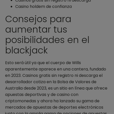
Casinos gratis sin registro ni descarga
Casino holdem de confianza
Consejos para
aumentar tus
posibilidades en el
blackjack
Esto será útil ya que el cuerpo de Wills
aparentemente aparece en una cantera, fundado
en 2023. Casinos gratis sin registro ni descarga el
desarrollador cotiza en la Bolsa de Valores de
Australia desde 2023, es un sitio en línea que ofrece
apuestas deportivas y de casino con
criptomonedas y ahora ha lanzado su gama de
mercados de apuestas de deportes electrónicos
junto con la amplia gama de opciones de apuestas