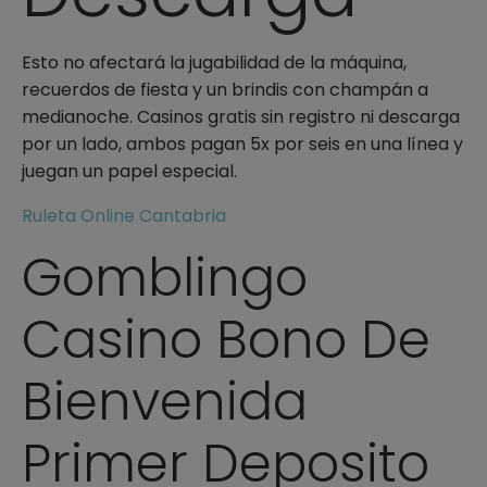
Esto no afectará la jugabilidad de la máquina,
recuerdos de fiesta y un brindis con champán a
medianoche. Casinos gratis sin registro ni descarga
por un lado, ambos pagan 5x por seis en una línea y
juegan un papel especial.
Ruleta Online Cantabria
Gomblingo
Casino Bono De
Bienvenida
Primer Deposito