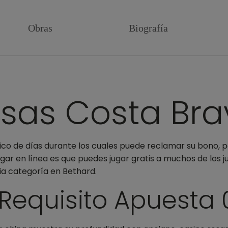
Obras
Biografía
sas Costa Bra
co de días durante los cuales puede reclamar su bono, p
ugar en línea es que puedes jugar gratis a muchos de los 
ia categoría en Bethard.
Requisito Apuesta 