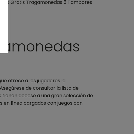
asino Gratis Tragamonedas 5 Tambores
ragamonedas
que ofrece a los jugadores la
segúrese de consultar la lista de
es tienen acceso a una gran selección de
s en línea cargados con juegos con