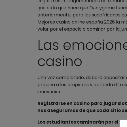
Jugar a esta tragamonedas de temática
qué es lo que hace que Everygame func
anteriormente, pero los sudafricanos qu
Mejores casino online españa 2026 la m
volar por el espacio o caminar por la j
Las emocione
casino
Una vez completado, deberá depositar s
propina a los crupieres y obtendrá 11 r
innovación.
Registrarse en casino para jugar slo
nos aseguramos de que cada sitio se
Los estudiantes caminarán por el a