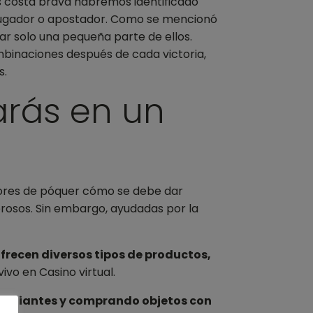
s costa brava habremos identificado
 jugador o apostador. Como se mencionó
ar solo una pequeña parte de ellos.
binaciones después de cada victoria,
s.
rás en un
dores de póquer cómo se debe dar
erosos. Sin embargo, ayudadas por la
ofrecen diversos tipos de productos,
ivo en Casino virtual.
studiantes y comprando objetos con