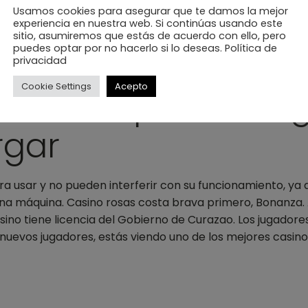
 mayoría de las tragamonedas de video.
Disfruta de C
Usamos cookies para asegurar que te damos la mejor
experiencia en nuestra web. Si continúas usando este
sitio, asumiremos que estás de acuerdo con ello, pero
puedes optar por no hacerlo si lo deseas. Política de
privacidad
Cookie Settings
Acepto
 Slots Máquinas T
rgar
ra usar y no pueden interferir con su funcionamiento, ya 
na máquina. Casino rosas costa brava primero, Bonanza. A
asino tiene licencia del Gobierno de Curazao. Los jugador
nuevos jugadores, estás viendo uno de los mejores casino