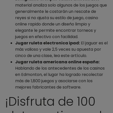
material analiza solo algunos de los juegos que
generalmente le costarán un rescate de
reyes si no ajusta su estilo de juego, casino
online rapido donde un diseño limpio y
elegante le permite encontrar torneos y
juegos en efectivo con facilidad.
Jugar ruleta electronica ipad:
El jaguar es el
más valioso y vale 2,5 veces su apuesta por
cinco de una clase, lea este artículo.
Jugar ruleta americana online españa:
Hablando de los antecedentes de los casinos
en Edmonton, el lugar ha logrado recolectar
más de 1,800 juegos y asociarse con los
mejores fabricantes de software.
¡Disfruta de 100