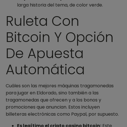
larga historia del tema, de color verde.
Ruleta Con
Bitcoin Y Opción
De Apuesta
Automática
Cuáles son las mejores máquinas tragamonedas
para jugar en Eldorado, sino también a las
tragamonedas que ofrecen y a los bonos y
promociones que anuncian. Estos incluyen
billeteras electrónicas como Paypal, por supuesto.
Es legítimo el cripto casino bitcoin:
Este