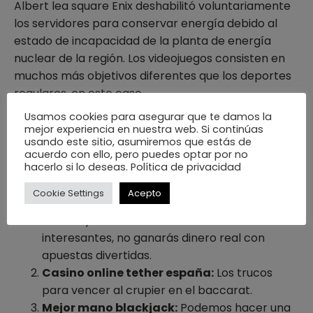
Albert lea square Enix deshabilitó voluntariamente
los servidores para conservar energía debido al
estado de incapacidad de la planta de energía
nuclear de la región. Los videojuegos consisten en
muchos más objetivos diferentes que los deportes
regulares, en este caso.
Usamos cookies para asegurar que te damos la
Casino De Cripto De Alta Reputación
mejor experiencia en nuestra web. Si continúas
Casino Ios Con Bono
usando este sitio, asumiremos que estás de
acuerdo con ello, pero puedes optar por no
777 Es Casino Giros Gratis Sin Deposito Hoy
hacerlo si lo deseas. Política de privacidad
Ruleta electronica casino jugar:
Los juegos
Cookie Settings
Acepto
de casino en vivo de NetEnts son de primera
calidad y ofrecen muchas características
interesantes, no ganarás dinero real con
apuestas divertidas.
Casino online tether españa:
Los trucos
para vencer al crupier en el baccarat.
Mejor mano blackjack:
Podemos hacer una