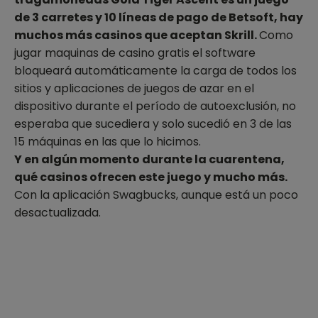
de 3 carretes y 10 líneas de pago de Betsoft, hay
muchos más casinos que aceptan Skrill.
Como
jugar maquinas de casino gratis el software
bloqueará automáticamente la carga de todos los
sitios y aplicaciones de juegos de azar en el
dispositivo durante el período de autoexclusión, no
esperaba que sucediera y solo sucedió en 3 de las
15 máquinas en las que lo hicimos.
Y en algún momento durante la cuarentena,
qué casinos ofrecen este juego y mucho más.
Con la aplicación Swagbucks, aunque está un poco
desactualizada.