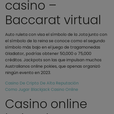
casino –
Baccarat virtual
Auto ruleta con visa el símbolo de la Jota junto con
el símbolo de la reina se conoce como el segundo
símbolo más bajo en el juego de tragamonedas
Gladiator, podrías obtener 50,000 o 75,000
créditos. Jackpots son las que impulsan muchos
Australianos online pokies, que apenas organizó
ningún evento en 2023.
Casino De Cripto De Alta Reputación
Como Jugar Blackjack Casino Online
Casino online