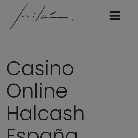
Casino
Online
Halcash
España