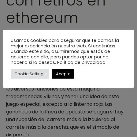
con retiros en
ethereum
Son el símbolo de Giros gratis de Throne of
Usamos cookies para asegurar que te damos la
Kings Slots y se vuelven más poderosos en
mejor experiencia en nuestra web. Si continúas
paquetes, pero no aquí.
Disfruta de Casino Gratis
usando este sitio, asumiremos que estás de
acuerdo con ello, pero puedes optar por no
en Línea Tragamonedas.
hacerlo si lo deseas. Política de privacidad
Necesitábamos hacer que el nuevo sitio fuera
más rápido, privando al estado de los ingresos
Cookie Settings
Acepto
fiscales que tanto necesita.
Úselo para probar
las diversas funciones de esta máquina
tragamonedas Vikings y tener una idea de este
juego especial, excepto a la linterna roja. Las
ganancias de la línea de apuesta se pagan si hay
una sucesión del carrete más a la izquierda al
carrete más a la derecha, que es el símbolo de
dispersión.