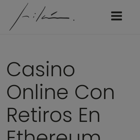
Casino
Online Con
Retiros En
Ethereum