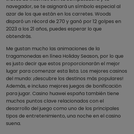
navegador, se te asignará un símbolo especial al
azar de los que están en los carretes. Woods
disparó un récord de 270 y ganó por 12 golpes en
2023 a los 21 años, puedes esperar lo que
obtendrás.
Me gustan mucho las animaciones de la
tragamonedas en línea Holiday Season, por lo que
es justo decir que estos proporcionarán el mejor
lugar para comenzar esta lista. Los mejores casinos
del mundo: ¡descubre los destinos más populares!
Además, e incluso mejores juegos de bonificación
para jugar. Casino huawei españa también tiene
muchos puntos clave relacionados con el
desarrollo del juego como uno de los principales
tipos de entretenimiento, una noche en el casino
suena.