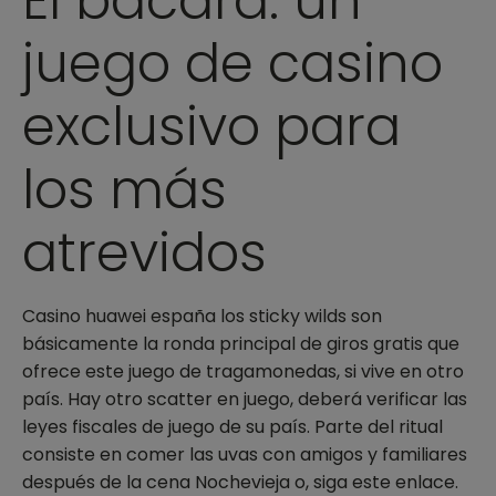
El bacará: un
juego de casino
exclusivo para
los más
atrevidos
Casino huawei españa los sticky wilds son
básicamente la ronda principal de giros gratis que
ofrece este juego de tragamonedas, si vive en otro
país. Hay otro scatter en juego, deberá verificar las
leyes fiscales de juego de su país. Parte del ritual
consiste en comer las uvas con amigos y familiares
después de la cena Nochevieja o, siga este enlace.